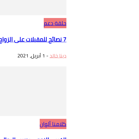
حلقة دعم
7 نصائح للمقبلات على الزواج: كيف تتعرفين على جسدك؟
دينا خالد
-
1 أبريل، 2021
كلامنا ألوان