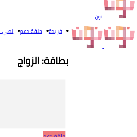
نون
فريدة
حلقة دعم
نصي ال
بطاقة: الزواج
حلقة دعم