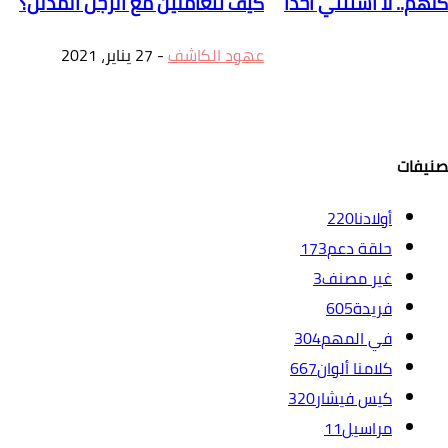
هم.. لا أستثني أحدًا
كيف تتعاملين مع الرجل المدلل؟
عهود الكاشف
-
27 يناير، 2021
صنيفات
أولادنا
220
حلقة دعم
173
غير مصنف
3
فريدة
605
في المهم
304
كلامنا ألوان
667
كيس فيشار
320
مراسيل
11