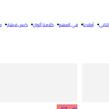
تاني
أولادنا
في المهم
كلامنا ألوان
كيس فيشار
م
نصي التاني