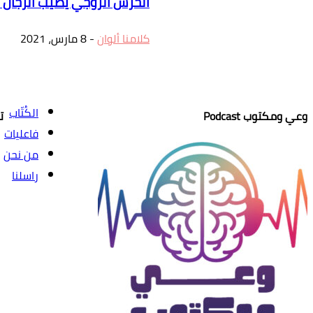
الخرس الزوجي يصيب الرجال كل
كلامنا ألوان
-
8 مارس، 2021
الكُتّاب
وعي ومكتوب Podcast
ت
فاعليات
من نحن
راسلنا