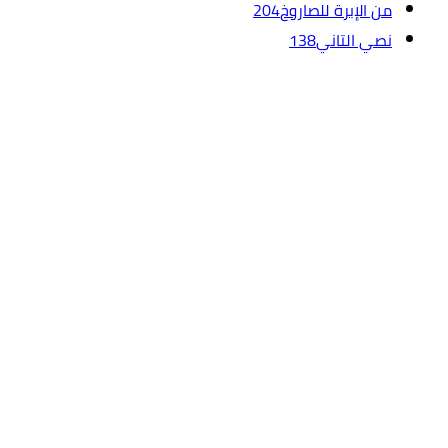
من الإبرة للصاروخ
204
نصي التاني
138