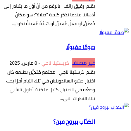
بقلم: رفيق رائف بالرغم من أنَّ أوَّل ما يتبادر إلى
أذهاننا عندما نذكر كلمة "صلاة"؛ هو مكانٌ
مُعيَّنٌ، أو فعلٌ مُعينٌ، أو هيئةٌ مُعينةٌ نكون...
صومًا مقبولًا
غير مصنف
كريستينا ناجي
-
8 مارس، 2025
بقلم: كرستينا ناجي مجتمع مُتديِّن بطبعه كان
اختيار حشو الساندويتش في تلك الأيام أمرًا يجب
وضعُه في الاعتبار، كثيرًا ما كنت أحاول تلاشي
تلك النظرات التي...
الكدَّاب بيروح فين؟