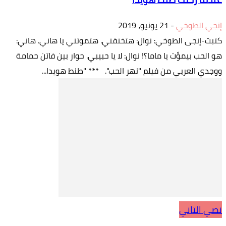
إنجي الطوخي
-
21 يونيو، 2019
كتبت-إنجى الطوخي: نوال: هتخنقني. هتموتني يا هاني. هاني:
هو الحب بيموِّت يا ماما؟! نوال: لا يا حبيبي. حوار بين فاتن حمامة
ووجدي العربي من فيلم "نهر الحب". *** "طنط هويدا...
نصي التاني