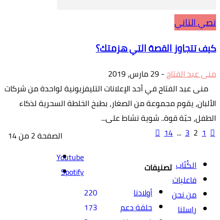
نصي التاني
كيف تتجاوز القصة التي هزمتك؟
منى عبد الفتاح
-
29 مارس، 2019
منى عبد الفتاح في أحد الإعلانات التليفزيونية لواحدة من شركات
الألبان، يقوم مجموعة من الصغار، بطبخ الخلطة السحرية لذكاء
الطفل، حبّة قوة.. شوية نشاط على...
14
...
3
2
1
الصفحة 2 من 14
Youtube
الكُتّاب
تصنيفات
Spotify
فاعليات
أولادنا
220
من نحن
حلقة دعم
173
راسلنا