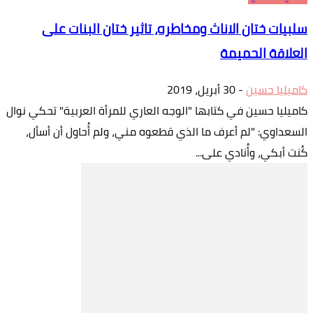
سلبيات ختان الاناث ومخاطره، تاثير ختان البنات على
العلاقة الحميمة
كاميليا حسين
-
30 أبريل، 2019
كاميليا حسين في كتابها "الوجه العاري للمرأة العربية" تحكي نوال
السعداوي: "لم أعرف ما الذي قطعوه مني، ولم أُحاول أن أسأل،
كُنت أبكي، وأُنادي على...