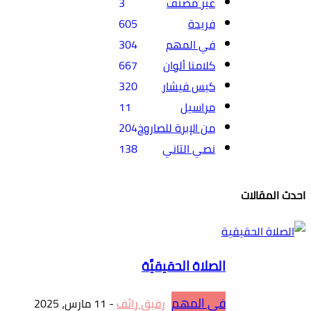
غير مصنف
3
فريدة
605
في المهم
304
كلامنا ألوان
667
كيس فيشار
320
مراسيل
11
من الإبرة للصاروخ
204
نصي التاني
138
احدث المقالات
الصلاة الحقيقيَّة
في المهم
رفيق رائف
-
11 مارس، 2025