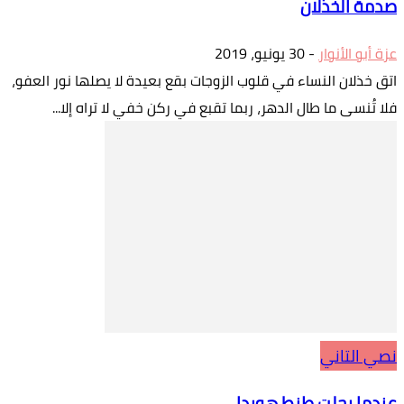
صدمة الخذلان
عزة أبو الأنوار
-
30 يونيو، 2019
اتق خذلان النساء في قلوب الزوجات بقع بعيدة لا يصلها نور العفو،
فلا تُنسى ما طال الدهر، ربما تقبع في ركن خفي لا تراه إلا...
نصي التاني
عندما رحلت طنط هويدا