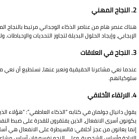
2. النجاح المهني
هناك عنصر هام من عناصر الذكاء الوجداني مرتبط بالنجاح الم
الإيجابي، وإيجاد الحلول البديلة لتجاوز التحديات والإحباطات.
3. النجاح في العلاقات
عندما نعي مشاعرنا الحقيقية ونعبر عنها، نستطيع أن نعي مش
سلوكياتهم.
4. الارتقاء الأخلاقي
يقول دانيال جولمان في كتابه “الذكاء العاطفي”: “هؤلاء الذي
يكونون أسرى الانفعال، الذين يفتقرون للقدرة على ضبط النف
إنما يعانون من عجز أخلاقي: فالسيطرة على الانفعال هي أس
الإرادة وأساس الشخصية. وعلى النحو نفسه فإن أساس مشاعر ا