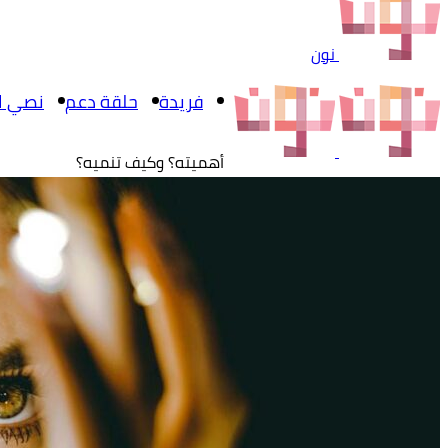
نون
فريدة
حلقة دعم
نصي ال
أهميته؟ وكيف تنميه؟