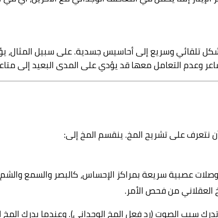
كل تلقائي وسريع إلى أحاسيس جسدية. على سبيل المثال، يؤ
شاعر وعدم التعامل معها قد يؤدي على المدى البعيد إلى متا
ن نتعرف على تشريح المخ. ينقسم المخ إلى:
بوصلات عصبية سريعة بمراكز الإحساس، كالبصر والسمع والشم و
خ العقلاني من فحص الأمر.
درك سبب الصوت (رد فعل المخ الوجداني). وعندما يدرك المخ ال