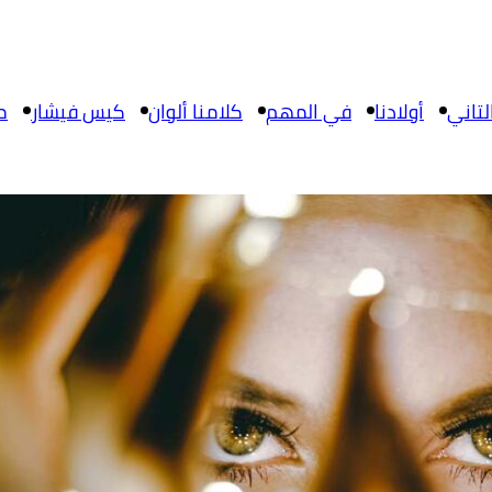
تاني
أولادنا
في المهم
كلامنا ألوان
كيس فيشار
م