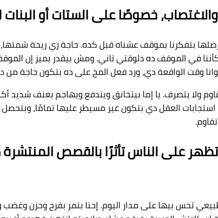
الاغتصاب، خصوصًا على الستات أو البنات
محفز. وده حاجة بنتعرضلها بتفكرنا بموقف عشناه قبل كده. حاجة زي 
ننا في الموقف ده دلوقتي تاني. ومش بيقدر يميز إن الموقف
اقعة دي، ورد فعل المخ على ده بتكون حاجة من دول: eze, Fight, Or flight
يقاوم ولا يتصرف. يا إما بيتخانق ويندفع ويهاجم بعنف شديد أ
استجابات العقل دي بتكون غير مسيطر عليها تمامًا، وبتحص
قاوم.
هر على الناس تأثرًا بالقصص المنتشرة د
طبيعي تحس بيها على مدار اليوم. إحنا بنمر بفرح وحزن وغضب