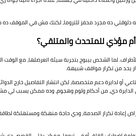
ه دلوقتي ده مجرد محفز للتروما، لكنك مش في الموقف ده د
 أم مؤذي للمتحدث والمتلقي؟
راف. لما الشخص بيبوح بتجربة سيئة اتعرضلها، مع الوقت الت
ار يحد من تكرار مواقف شبيهة.
تاعي أو لدايرة دعم متخصصة، لكن انتشار التفاصيل خارج الد
لدايرة دي، من أحكام ولوم وهجوم، وده ممكن يسبب لي مشاعر
ض إعادة تكرار الصدمة، ودي حاجة منهكة ومستهلكة لطاقة الب
وامة اضطراب القلق أو في تروما. ممكن يخلي القصص دي شغا