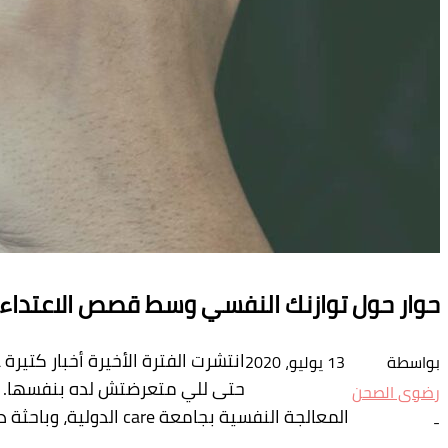
حوار حول توازنك النفسي وسط قصص الاعتداءا
انتشرت الفترة الأخيرة أخبار كتي
بواسطة
13 يوليو، 2020
حتى للي متعرضتش لده بنفسها. إزا
رضوى الصحن
المعالجة النفسية بجامعة care الدولية، وباحثة دكتوراه في جامعة عين شمس.
-