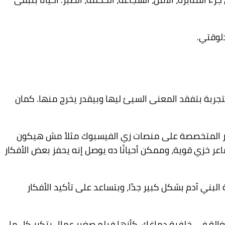
لوقتي.
جربة بتفقد المعنى السيئ ليها وبيقدر يخرج منها. كمان
وائر المتخصصة على منصات زي الفيسبوك مثلاً مش هيكون
 خزي قوية، وممكن أحيانًا ده يوصل إنه يحفز بعض الأفكار
ني آدم بشكل كبير جدًا، وبتساعد على تأكيد الأفكار
لة في خلفية دماغك، كأنها فيلم صغير عمال يتكرر كل ما