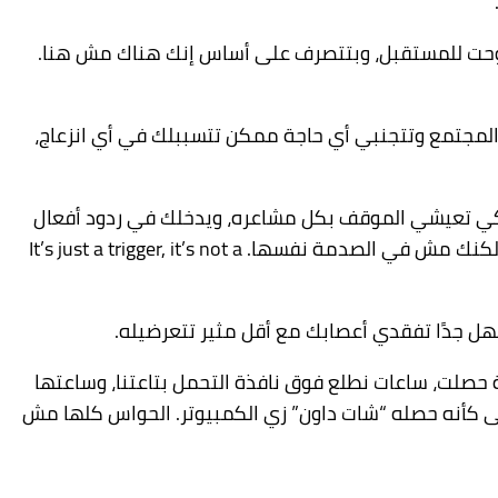
وروحت للمستقبل، وبتتصرف على أساس إنك هناك مش هنا.
مجتمع وتتجنبي أي حاجة ممكن تتسببلك في أي انزعاج،
كي تعيشي الموقف بكل مشاعره، ويدخلك في ردود أفعال
زي اللي اتكلمنا عليها فوق. ودي مشكلة كبيرة ومهم إننا نعرف نميز إن ده مجرد محفز حرك جواكي مشاعر الصدمة تاني، لكنك مش في الصدمة نفسها. It’s just a trigger, it’s not a
سهل جدًا تفقدي أعصابك مع أقل مثير تتعرضيله.
ة حصلت، ساعات نطلع فوق نافذة التحمل بتاعتنا، وساعتها
ى كأنه حصله “شات داون” زي الكمبيوتر. الحواس كلها مش