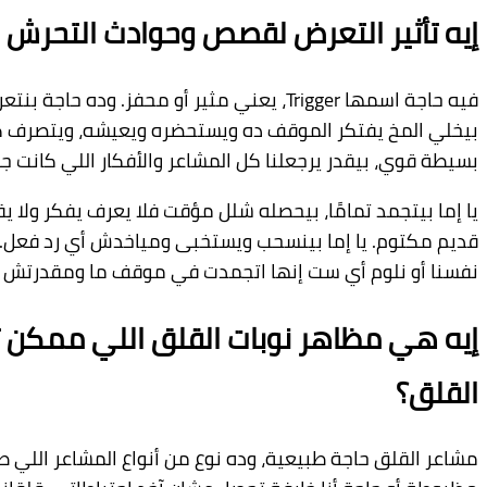
إيه تأثير التعرض لقصص وحوادث التحرش و
فيه حاجة اسمها Trigger، يعني مثير أو 
بيخلي المخ يفتكر الموقف ده ويستحضره ويعيشه، ويتصرف كأ
بسيطة قوي، بيقدر يرجعلنا كل المشاعر والأفكار اللي كانت جوانا وقت الو
يا إما بيتجمد تمامًا، بيحصله شلل مؤقت فلا يعرف يفكر ولا 
قديم مكتوم. يا إما بينسحب ويستخبى ومياخدش أي رد فعل. 
نفسنا أو نلوم أي ست إنها اتجمدت في موقف ما ومقدرتش ت
إيه هي مظاهر نوبات القلق اللي ممكن تظ
القلق؟
مشاعر القلق حاجة طبيعية، وده نوع من أنواع المشاعر اللي 