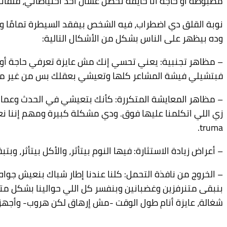
مظبوطة أو حاجة أنا خايفة تحصل عشان آخد احتياطاتي، قلقان
نوبة القلق دي اضطراب، فيه الشخص بيفقد السيطرة تمامًا 
وده بيظهر على الناس بشكل من الأشكال التالية:
– مظاهر تجنبية: يعني تحسي إنك مش عايزة تعرفي حاجة أو
فبتشيلي فيشة المشاعر كلها وتعيشي بعقلك بس من غير ما
– مظاهر المعايشة المتكررة: كأنك بتعيشي في الحدث وعما
truma.
– أعراض زيادة الاستثارة: فيها النوم بيتأثر، والأكل بيتأث
– الخروج من نافذة التحمل: كلنا عندنا إطار شباك بنعيش جوا
بنبقى متنرفزين وغضبانين وبنفسر كل اللي حوالينا بشكل مت
شغالة، عايزة أنام طول الوقت -مش إرهاق لكن هروب- وأج