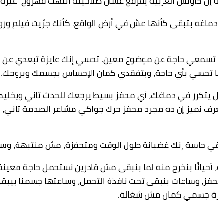
ة إن كاوتش العربية يفرقع عشان صلاحيته انتهت فهروح أغيره.
ودماغه بتبقى كأنها مش في أرض الواقع، كأنك جرّيت فيلم 
 تسمعي حاجة عن موضوع معين. تحسي إنك عايزة تبعدي عن ال
 تحسي بأي حاجة، وبتفقدي كمان الإحساس بجسمك وبروحك.
ل يتكرر في دماغك، أي محفز بسيط يرجعك للحدث تاني ويخلي
ر، وبتبقي حاسة إنك غضبانة طول الوقت ومتحفزة، مش منتبهة، و
ه، أحيانًا بنخرج منه لما بنبقى مش قادرين نستحمل حاجة معين
حفز، وساعات بنبقى تحت نافذة التحمل، وساعتها جسمنا بيبق
هزة جسمي كمان مش شغالة.