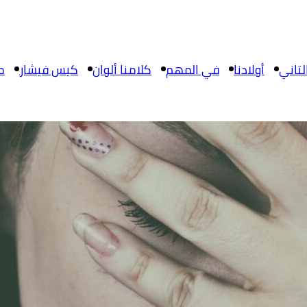
تاني
أولادنا
في المهم
كلامنا ألوان
كيس فيشار
م