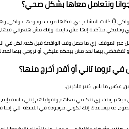
جوانا ونتعامل معاها بشكل صحي؟
ي أيًّا كانت المشاعر دي، فكلها مرحب بوجودها جواكي، وه
عر دي وخليكي متأكدة إنها مش دايمة، وإنك مش هتغرقي فيه
مل مع الموقف، زي ما حصل وقت الواقعة قبل كده، لكن في 
 تفضفضي بيها لحد مش بيحكم عليكي، أو تروحي بيها لمعال
 في تروما تاني أو أقدر أخرج منها؟
ن، عكس ما ناس كتير فاكرين.
ي فيهم وبتقدري تتكلمي معاهم وتقوليلهم إنتي حاسة بإيه، 
صود، ده بيساعدك إنك تكوني موجودة في اللحظة اللي إحنا 
ورئتين وأعضاء داخلية في جسمنا، عندنا أجزاء تانية جوانا زي جز