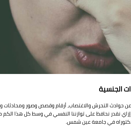
ت الجنسية
رة عن حوادث التحرش والاغتصاب، أرقام وقصص وصور ومحادثات 
ي نقدر نحافظ على توازننا النفسي في وسط كل هذا الكم من ا