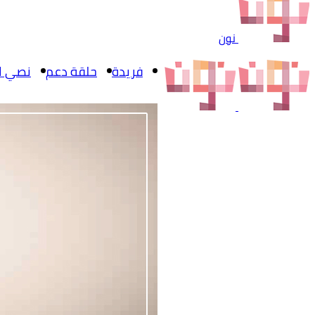
نون
فريدة
حلقة دعم
نصي ال