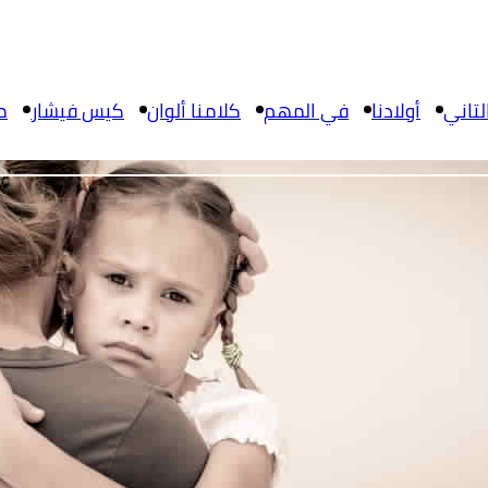
تاني
أولادنا
في المهم
كلامنا ألوان
كيس فيشار
م