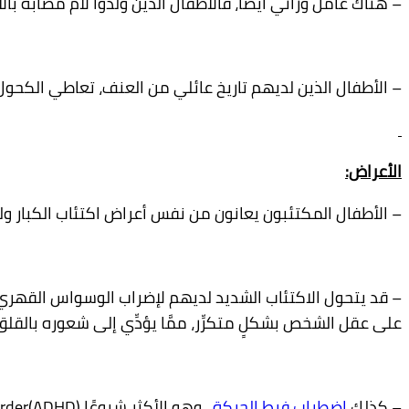
– هناك عامل وراثي أيضًا، فالأطفال الذين ولدوا لأم مصابة با
– الأطفال الذين لديهم تاريخ عائلي من العنف، تعاطي الكحول 
الأعراض:
– الأطفال المكتئبون يعانون من نفس أعراض اكتئاب الكبار و
– قد يتحول الاكتئاب الشديد لديهم لإضراب الوسواس القهري (OCD
على عقل الشخص بشكلٍ متكرِّر، ممَّا يؤدِّي إلى شعوره بالقلق 
– كذلك
اضطراب فرط الحركة
، وهو الأكثر شيوعًا (ADHD)ATTENTIONDeficit Hyperactivity Disorder