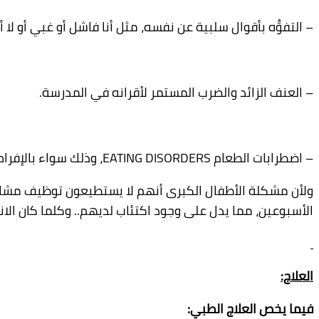
– التفوُّه بأقوال سلبية عن نفسه، مثل أنا فاشل أو غبي أو لا 
– العنف الزائد والضرب المستمر لأقرانه في المدرسة.
– اضطرابات الطعام EATING DISORDERS، وذلك سواء بالإفراط في الأكل أو فقدان الشهية.
ولأن مشكلة الأطفال الكبرى أنهم لا يستطيعون توظيف مشاعره
الأسبوعين، مما يدل على وجود اكتئاب لديهم.. وكلما كان الا
العلاج:
فيما يخص العلاج الطبي: