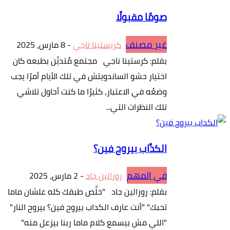
صومًا مقبولًا
غير مصنف
كريستينا ناجي
-
8 مارس، 2025
بقلم: كرستينا ناجي مجتمع مُتديِّن بطبعه كان
اختيار حشو الساندويتش في تلك الأيام أمرًا يجب
وضعُه في الاعتبار، كثيرًا ما كنت أحاول تلاشي
تلك النظرات التي...
الكدَّاب بيروح فين؟
في المهم
روزالين جاد
-
2 مارس، 2025
بقلم: روزالين جاد "خلَّص طبقك كله علشان ماما
تحبك" "أنت عارف الكداب بيروح فين؟ بيروح النار"
"اللي مش بيسمع كلام ماما ربنا بيزعل منه"