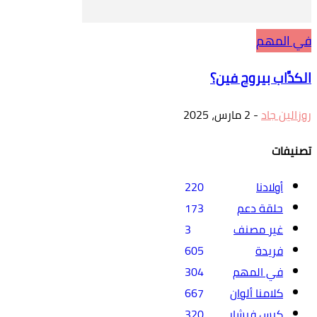
في المهم
الكدَّاب بيروح فين؟
روزالين جاد
-
2 مارس، 2025
تصنيفات
أولادنا
220
حلقة دعم
173
غير مصنف
3
فريدة
605
في المهم
304
كلامنا ألوان
667
كيس فيشار
320