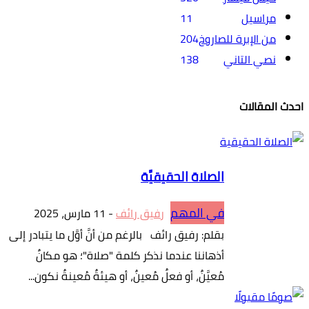
مراسيل
11
من الإبرة للصاروخ
204
نصي التاني
138
احدث المقالات
الصلاة الحقيقيَّة
في المهم
رفيق رائف
-
11 مارس، 2025
بقلم: رفيق رائف بالرغم من أنَّ أوَّل ما يتبادر إلى
أذهاننا عندما نذكر كلمة "صلاة"؛ هو مكانٌ
مُعيَّنٌ، أو فعلٌ مُعينٌ، أو هيئةٌ مُعينةٌ نكون...