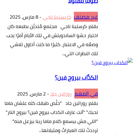
صومًا مقبولًا
غير مصنف
كريستينا ناجي
-
8 مارس، 2025
بقلم: كرستينا ناجي مجتمع مُتديِّن بطبعه كان
اختيار حشو الساندويتش في تلك الأيام أمرًا يجب
وضعُه في الاعتبار، كثيرًا ما كنت أحاول تلاشي
تلك النظرات التي...
الكدَّاب بيروح فين؟
في المهم
روزالين جاد
-
2 مارس، 2025
بقلم: روزالين جاد "خلَّص طبقك كله علشان ماما
تحبك" "أنت عارف الكداب بيروح فين؟ بيروح النار"
"اللي مش بيسمع كلام ماما ربنا بيزعل منه"
ترددتْ تلك العباراتُ ومثيلاتها...