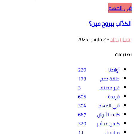
في المهم
الكدَّاب بيروح فين؟
روزالين جاد
-
2 مارس، 2025
تصنيفات
أولادنا
220
حلقة دعم
173
غير مصنف
3
فريدة
605
في المهم
304
كلامنا ألوان
667
كيس فيشار
320
مراسيل
11