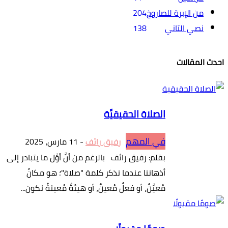
من الإبرة للصاروخ
204
نصي التاني
138
احدث المقالات
الصلاة الحقيقيَّة
في المهم
رفيق رائف
-
11 مارس، 2025
بقلم: رفيق رائف بالرغم من أنَّ أوَّل ما يتبادر إلى
أذهاننا عندما نذكر كلمة "صلاة"؛ هو مكانٌ
مُعيَّنٌ، أو فعلٌ مُعينٌ، أو هيئةٌ مُعينةٌ نكون...