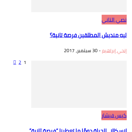
نصي التاني
ليه منديش المطلقين فرصة تانية؟
إنجي إبراهيم
-
30 سبتمبر، 2017
2
1
كيس فيشار
لاسكالا.. الحياة دومًا ما تعطينا “فرصة ثانية”