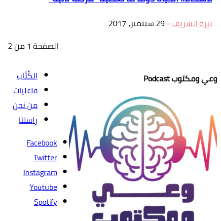
نيرة الشريف
-
29 سبتمبر، 2017
الصفحة 1 من 2
الكُتّاب
وعي ومكتوب Podcast
فاعليات
من نحن
راسلنا
Facebook
Twitter
Instagram
Youtube
Spotify