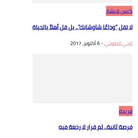
كيس فيشار
لا تقل “وداعًا شاوشانك”.. بل قل أهلاً بالحياة
إنجي الطوخي
-
6 أكتوبر، 2017
فريدة
فرصة ثانية.. ثم قرار لا رجعة فيه