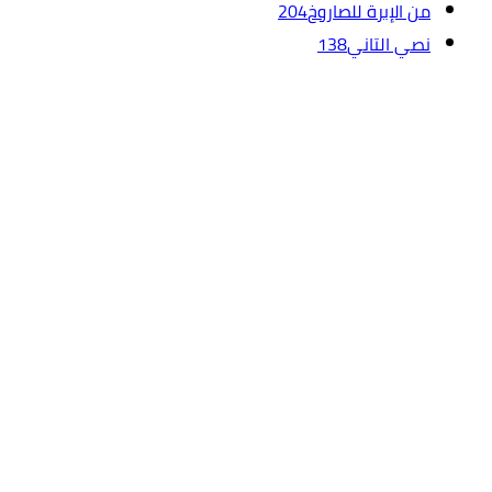
من الإبرة للصاروخ
204
نصي التاني
138