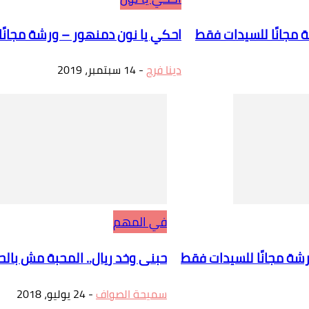
ة مجانًا للسيدات فقط
احكي يا نون دمنهور – ورشة مجانً
دينا فرج
-
14 سبتمبر، 2019
في المهم
رشة مجانًا للسيدات فقط
حبنى وخد ريال.. المحبة مش بالح
سميحة الصواف
-
24 يوليو، 2018