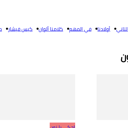
تاني
أولادنا
في المهم
كلامنا ألوان
كيس فيشار
م
ن
احكي يا نون