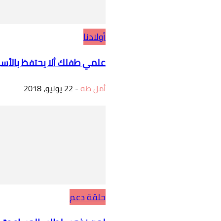
أولادنا
علمي طفلك ألا يحتفظ بالأسر
أمل طه
-
22 يوليو، 2018
حلقة دعم