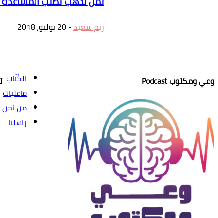
لمن نذهب لطلب المساعدة ا
ريم سعيد
-
20 يوليو، 2018
الكُتّاب
وعي ومكتوب Podcast
ت
فاعليات
من نحن
راسلنا