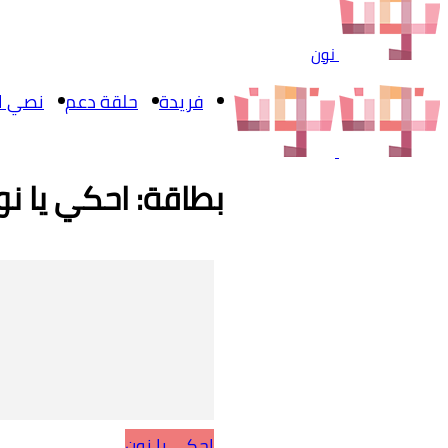
نون
فريدة
حلقة دعم
نصي ال
بطاقة: احكي يا نو
احكي يا نون