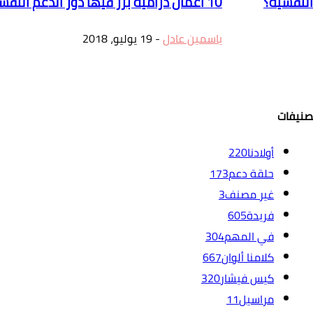
لنفسية؟
10 أعمال درامية برز فيها دور الدعم النفسي
ياسمين عادل
-
19 يوليو، 2018
صنيفات
أولادنا
220
حلقة دعم
173
غير مصنف
3
فريدة
605
في المهم
304
كلامنا ألوان
667
كيس فيشار
320
مراسيل
11