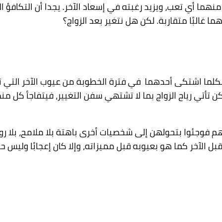
نهما أي تعب، ويزيد رغبته في إسعاد الآخر. يجدا أن التكافؤ 
ا غالبًا متقاربة
. لكن هل نتغير بعد الزواج؟
ما، فكلما اشتكى أحدهما في فترة الخطوبة من عيوب الآخر التي 
كن تأتي رياح الزواج بما لا تشتهي سفن التغيير، فيتفاجأ كل م
هم فوجئوا بتحولهن إ
لى شخصيات أخرى باهتة بلا
ملامح، بلا ر
آخر كما هو بعيوبه قبل مميزاته، وإلا كان إعجابًا وليس حبًا! 