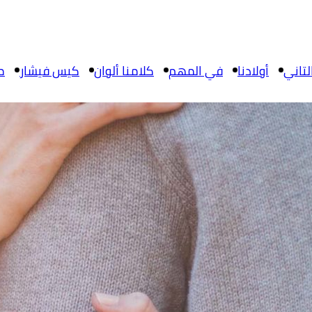
تاني
أولادنا
في المهم
كلامنا ألوان
كيس فيشار
م