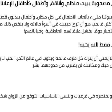
مصحوبة ببيت منظم، وأناقة، وأطفال كأطفال الإعلانا
يوتنا مليء بألعاب الأطفال في كل مكان، وأطفال يبذلون قص
ر، فالحب هو أن ترى حبيبك في أسوأ حالا
ته ولا ينقص ذلك م
لأخبار دومًا بفشل علاقاتهم العاطفية، وخياناتهم!
فقط لأنه يحبه!
لا يعني أن يترك كل طرف عالمه ويذوب في عالم الآخر. الحب لا
 أن حبك ومكانتك لن يقترب من حدودهما
بشر.
ونختصره في فرعيات وننسى الأساسيات. نتوقع من الزواج شكلاً