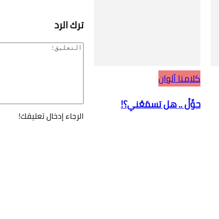
ترك الرد
كلامنا ألوان
حوِّلْ .. هل تسمَعُني؟!
الرجاء إدخال تعليقك!