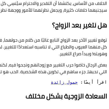
الخلاف من الأساس،
يكتشفا
أن التقدير والاحترام سيُنسِي
كل م
سيجنبهما
خلافات كثيرة، ويجعل نظرتهما للأمور ووجهة نظرهم
هل نتغير بعد الزواج؟
توقع تغيير الآخر بعد الزواج النابع غالبًا من كلام من حوله
كل منهما العيوب والطباع التي لا تناسبه استعدادًا
للتغيير. ل
وهويته! ويبدأ صراع ا
لتغيير.
بعض الرجال خاضوا
حرب
التغيير مع زوجاتهم ونجحوا فيه، لكن
التي نحبها، جزء ساهم في تكوين هذه الشخصية. الحب هو تقبل ال
اقرأ أيضًا: 
حمول زائدة
السعادة الزوجية بشكل مختلف