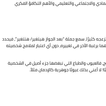
المادي والاجتماعي والتعليمي والأهم
التكافؤ ا
لفكري
تزعجه كثيرًا، سمع جملة
“
بعد الجواز هيتغير/ هتتغير”، فيحدد
نهما برغبة الآخر في تغييره، دون أي اعتبار لملامح شخصيته
وح، فالعيوب والطباع التي نبغضها جزء أصيل في الشخصية
لا أعني بذلك عيوبًا جوهرية كالإدمان مثلاً.