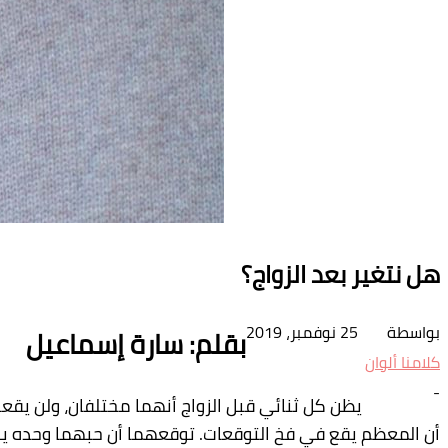
هل نتغير بعد الزواج؟
بواسطة
25 نوفمبر، 2019
بقلم: سارة إسماعيل
كلامنا ألوان
-
يظن كل ثنائي قبل الزواج أنهما مختلفان، ولن يقعا
أن المعظم يقع
في فخ التوقعات.
توقعهما أن حبهما وحده يكف