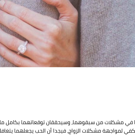
في مشكلات من سبقوهما، وسيحققان توقعاتهما بكامل ملام
ي لمواجهة مشكلات الزواج، فيجدا أن الحب يجعلهما يتغافلان ق