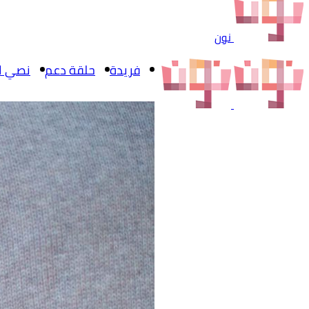
نون
فريدة
حلقة دعم
نصي ال