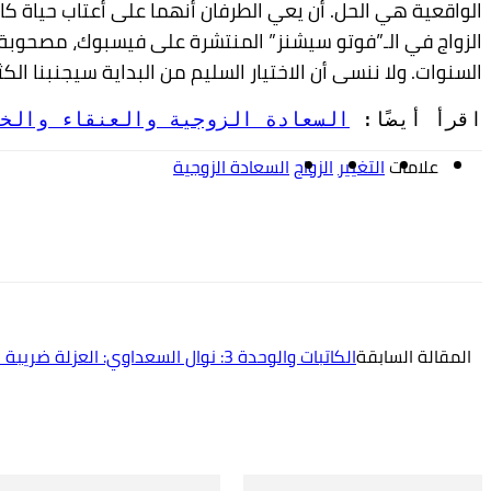
الواقعية هي الحل. أن يعي
الطرفان أنهما على أعتاب حياة كا
الزواج في الـ”فوتو سيشنز” المنتشرة على فيسبوك، مصحوبة
السنوات. ولا ننسى أن الاختيار السليم من البداية
سيجنبنا الكث
اقرأ أيضًا: 
السعادة الزوجية والعنقاء والخ
علامات
التغيير
الزواج
السعادة الزوجية
شارك
المقالة السابقة
الكاتبات والوحدة 3: نوال السعداوي: العزلة ضريبة التمرد