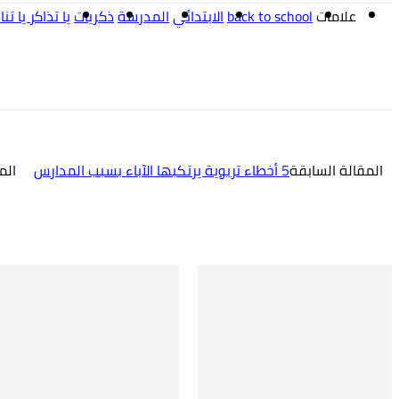
علامات
back to school
الابتدائي
المدرسة
ذكريات
يا تذاكر يا تنا
شارك
المقالة السابقة
5 أخطاء تربوية يرتكبها الآباء بسبب المدارس
الم