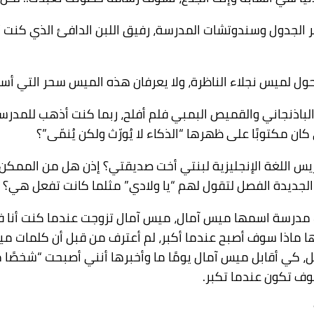
 الجدول وسندوتشات المدرسة، رفيق اللبن الدافئ الذي كنت أ
حول لميس نجلاء الناظرة، ولا يعرفان هذه الميس سحر التي أسأ
اذنجاني والقميص البمبي فلم أفلح، ربما كنت أذهب للمدرسة 
ان مكتوبًا على ظهرها “الذكاء لا يُورّث ولكن يُنمّى”؟
يس اللغة الإنجليزية لبنتي أخت صديقتي؟ إذن هل من الممك
لجديدة الفصل لتقول لهم “يا ولادي” مثلما كانت تفعل هي؟
ناك مدرسة اسمها ميس آمال، ميس آمال تزوجت عندما كنت أنا في
ا ماذا سوف أصبح عندما أكبر، لم أعترف من قبل أن كلمات ميس 
ل، كي أقابل ميس آمال يومًا ما وأخبرها أنني أصبحت “شخصًا ما
وف تكون عندما تكبر.