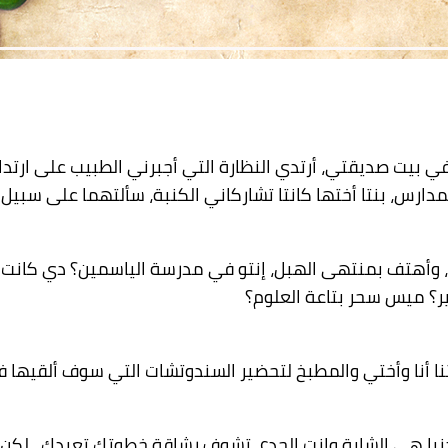
 بيت صديقتي، أرتدي النظارة التي أجبرني الطبيب على ارتدا
دارس، بنتا أختها كانتا تشاركاني الكنبة، سألتهما على سبيل 
ستي، وأهتف بمنتهى الهبل، إنتو في مدرسة الياسمين؟ دي 
ر؟ ميس سحر بتاعة العلوم؟
تنا أنا وأختي والمطبخ لتحضير السندوتشات التي سوف ألقيه
دنيا هي الشابة وإنت الجدع، تشوف رشاقة خطوتك تعبدك.. لكن إ