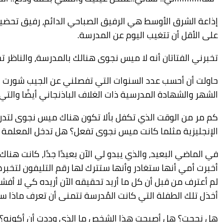
إذاعة الشرق الأوسط هي الرفيق الصباحي الدائم، رفيق تحضير
على الأقل أن تتغيب اليوم عن المدرسة.
تخبرني الفتاتان أنه لا ميس نجوى هنالك بالمدرسة، والناظر ت
حاولت أن أحسب عدد السنوات التي تفصلني عن الجيب شورت الب
الشهر والشهادة المدرسية ذات الغلاف الباذنجاني أيضًا والتي ك
كم مر من الوقت الذي تكفل بألا تكون هناك ميس نجوى لتدر
الإنجليزية مثلما كانت ميس نجوى تفعل؟ هل تدخل المعلمة ا
في الماضي البعيد، والذي يبدو لي الآن بعيدًا جدًا، كانت ه
أخبرت أمي أنها ستغادر وأنها ستترك لها رقم التليفون لتخبره
لم أعترف من قبل أن كل ما أريد تحقيقه الآن أريده كي لا أفش
أخذل تلك الطفلة التي كانت المُدرسة تتمنى أن تعرف ماذا س
هل نجحت؟ هل أصبحت هذا الشخص ما الذي وددت أن أكونه؟