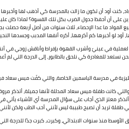
 كنت أود أن تكون ما زالت بالمدرسة كي أذهب لها وأخبرها 
ين على أن أحفظ جدول الضرب بكل تلك القسوة؟ لماذا كان عليكِ
ع المواد ما عدا الإحصاء، ثلاث سنوات من أصل أربعة حصلت ب
، أود لو أخبرها كم أكرهها، أكره أنفها المدبب وجسدها النحيل،
عملية في عينيّ وأشرب القهوة بإفراط وأناقش زوجي في أننا 
نحن نستعد للمغادرة كي نلحق بالطابور، إلى الدرجة التي لم 
يزية في مدرسة الياسمين الخاصة، والتي كفّت ميس سعاد فيه
والتي كانت طفلة ميس سعاد المدللة لأنها جميلة، أتذكر مروة
أتذكر معتز الذي أجاب على سؤال المدرسة أي الأشياء يأتي في
ي طفلة تريد أن تصبح طبيبة ليس لأنني أحب الطب ولكن لأنني أح
الأوسط منذ سنوات الابتدائي، وكبرت، كبرت جدًا للدرجة التي ج