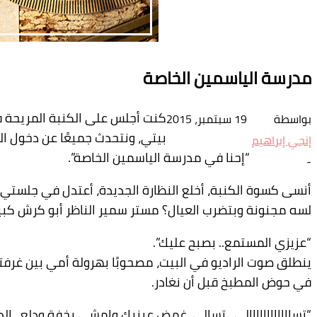
مدرسة الياسمين الخاصة
كنت أجلس على الكنبة المريحة في
بواسطة
19 سبتمبر، 2015
بيتي، ونتحدث جميعًا عن دخول الم
إنجي إبراهيم
“إحنا في مدرسة الياسمين الخاصة”.
-
أنسى كسوة الكنبة، أخلع النظارة الجديدة، أعتدل في جل
لسه مجنونة وبتضرب العيال؟ مستر سمير الناظر أبو كرش كبي
“عزيزي المستمع.. بصبح عليك”.
ينطلق صوت الراديو في البيت، مصحوبًا بهرولة أمي بين غرف
في حوض المطبخ قبل أن نغادر.
“تساااااااااااالي.. تسالي..غمض عينيك وامشي بخفة ودلع.. ال