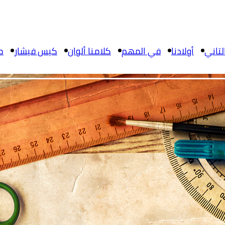
تاني
أولادنا
في المهم
كلامنا ألوان
كيس فيشار
م