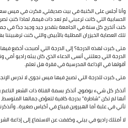
وأنا أجلس على الكنبة في بيت صديقتي، فكرت في ميس سعاد،
الحسابية التي كانت ترعبني لم تعد ذات قيمة، لماذا كنتِ تصر
كنت أتخرج كل سنة في الجامعة بتقدير جيد وجيد جدًا في جمي
تلك العصاية الخيزران المطلية بالأبيض والتي كنت ترهبيننا بها
متى كبرت لهذه الدرجة؟ إلى الدرجة التي أصبحت أخضع فيها ل
الدرجة التي جعلتني أنسى الدعاء الذي كان يبثه راديو أمي و
أقولها في الإذاعة المدرسية في فقرة هل تعلم.
متى كبرت للدرجة التي تصبح فيها ميس نجوى لا تدرس الإنجل
أتذكر كل شيء بوضوح، أتذكر بسمة الفتاة ذات الشعر الناعم 
أنها لم تكن “شاطرة” بدرجة كافية لتعوّض جمالها المتوسط، 
تأتي في علبة أما الهيروين فيباع في أكياس صغيرة.. وأتذكرن
لا أمتلك راديو في بيتي، وكففت عن الاستماع إلى إذاعة الشرق 