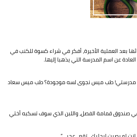
ئها بعد العملية الأخيرة، أفكر في شراء كسوة للكنب في
العادة عن اسم المدرسة التي يذهبا إليها.
كانت مدرستي! طب ميس نجوى لسه موجودة؟ طب ميس سعاد
ا في صندوق قمامة الفصل، واللبن الذي سوف تسكبه أختي
نت لو بصيت لرجليك.. تقع.. عجبي”.