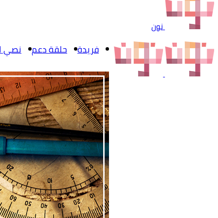
نون
فريدة
حلقة دعم
نصي ال