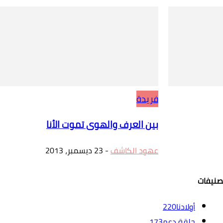
فريدة
بين العرف والهوى تموت الأنا
عهود الكاشف
-
23 ديسمبر، 2013
صنيفات
أولادنا
220
حلقة دعم
173