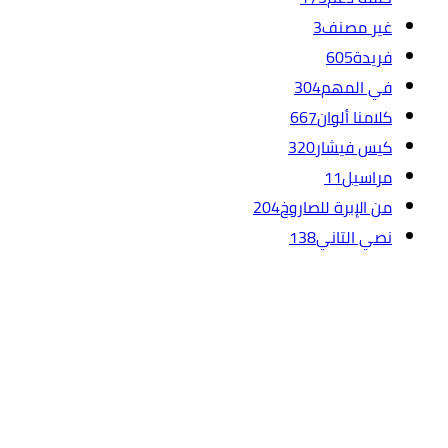
غير مصنف
3
فريدة
605
في المهم
304
كلامنا ألوان
667
كيس فيشار
320
مراسيل
11
من الإبرة للصاروخ
204
نصي التاني
138