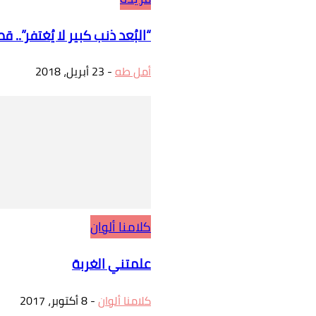
“البُعد ذنب كبير لا يُغتفر”.
أمل طه
-
23 أبريل، 2018
كلامنا ألوان
علمتني الغربة
كلامنا ألوان
-
8 أكتوبر، 2017