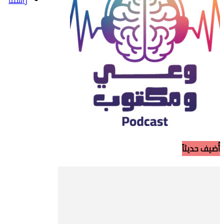
راسلنا
أُضيف حديثاً