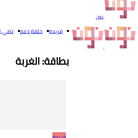
نون
فريدة
حلقة دعم
نصي ال
بطاقة: الغربة
فريدة