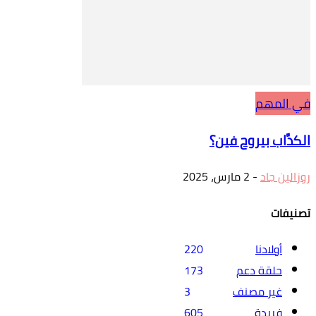
في المهم
الكدَّاب بيروح فين؟
روزالين جاد
-
2 مارس، 2025
تصنيفات
أولادنا
220
حلقة دعم
173
غير مصنف
3
فريدة
605