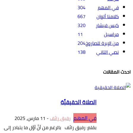
في المهم
304
كلامنا ألوان
667
كيس فيشار
320
مراسيل
11
من الإبرة للصاروخ
204
نصي التاني
138
احدث المقالات
الصلاة الحقيقيَّة
في المهم
رفيق رائف
-
11 مارس، 2025
بقلم: رفيق رائف بالرغم من أنَّ أوَّل ما يتبادر إلى