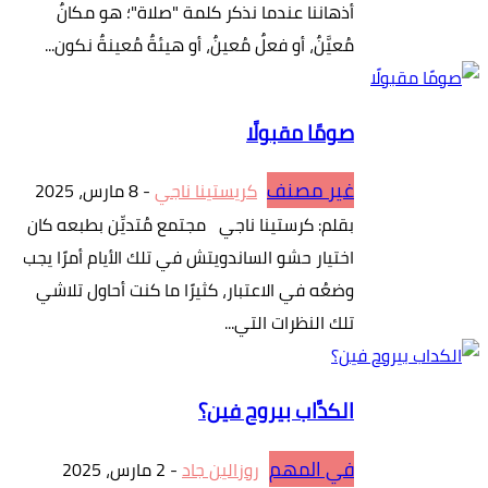
أذهاننا عندما نذكر كلمة "صلاة"؛ هو مكانٌ
مُعيَّنٌ، أو فعلٌ مُعينٌ، أو هيئةٌ مُعينةٌ نكون...
صومًا مقبولًا
غير مصنف
كريستينا ناجي
-
8 مارس، 2025
بقلم: كرستينا ناجي مجتمع مُتديِّن بطبعه كان
اختيار حشو الساندويتش في تلك الأيام أمرًا يجب
وضعُه في الاعتبار، كثيرًا ما كنت أحاول تلاشي
تلك النظرات التي...
الكدَّاب بيروح فين؟
في المهم
روزالين جاد
-
2 مارس، 2025