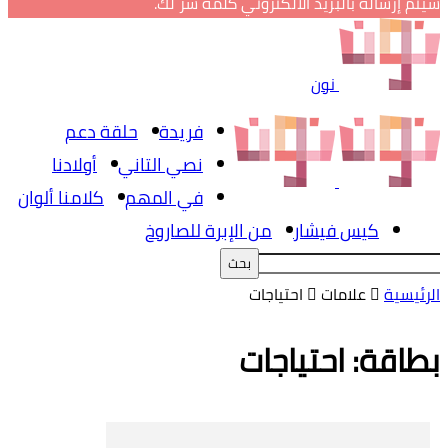
سيتم إرساله بالبريد الالكتروني كلمة سر لك.
نون
فريدة
حلقة دعم
نصي التاني
أولادنا
في المهم
كلامنا ألوان
كيس فيشار
من الإبرة للصاروخ
الرئيسية
علامات
احتياجات
بطاقة: احتياجات