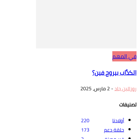
في المهم
الكدَّاب بيروح فين؟
روزالين جاد
-
2 مارس، 2025
تصنيفات
أولادنا
220
حلقة دعم
173
غير مصنف
3