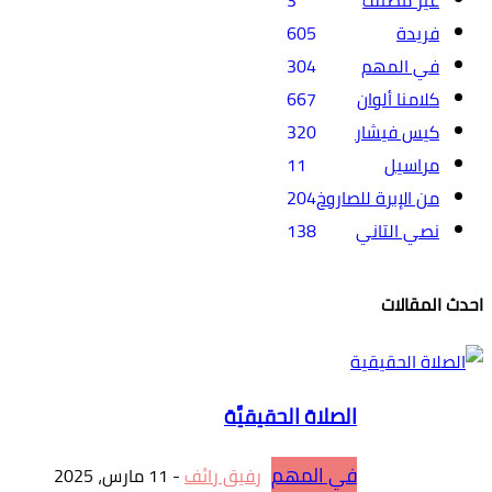
فريدة
605
في المهم
304
كلامنا ألوان
667
كيس فيشار
320
مراسيل
11
من الإبرة للصاروخ
204
نصي التاني
138
احدث المقالات
الصلاة الحقيقيَّة
في المهم
رفيق رائف
-
11 مارس، 2025