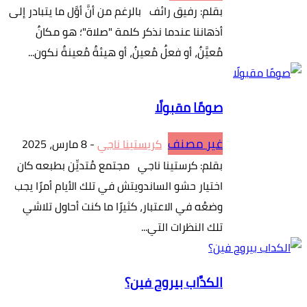
بقلم: رفيق رائف بالرغم من أنَّ أوَّل ما يتبادر إلى
أذهاننا عندما نذكر كلمة "صلاة"؛ هو مكانٌ
مُعيَّنٌ، أو فعلٌ مُعينٌ، أو هيئةٌ مُعينةٌ نكون...
صومًا مقبولًا
غير مصنف
كريستينا ناجي
-
8 مارس، 2025
بقلم: كرستينا ناجي مجتمع مُتديِّن بطبعه كان
اختيار حشو الساندويتش في تلك الأيام أمرًا يجب
وضعُه في الاعتبار، كثيرًا ما كنت أحاول تلاشي
تلك النظرات التي...
الكدَّاب بيروح فين؟