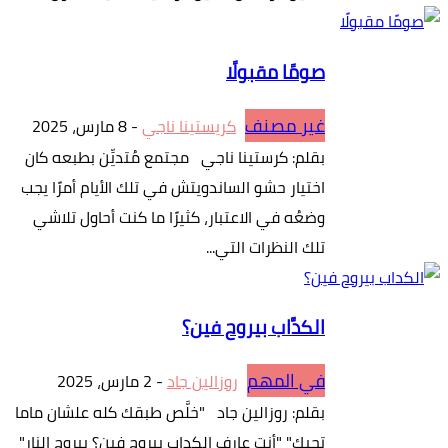
صومًا مقبولًا
غير مصنف
كريستينا ناجي
-
8 مارس، 2025
بقلم: كرستينا ناجي مجتمع مُتديِّن بطبعه كان
اختيار حشو الساندويتش في تلك الأيام أمرًا يجب
وضعُه في الاعتبار، كثيرًا ما كنت أحاول تلاشي
تلك النظرات التي...
الكدَّاب بيروح فين؟
في المهم
روزالين جاد
-
2 مارس، 2025
بقلم: روزالين جاد "خلَّص طبقك كله علشان ماما
تحبك" "أنت عارف الكداب بيروح فين؟ بيروح النار"