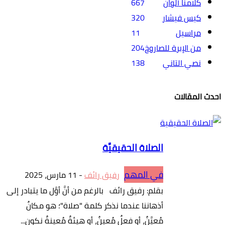
كلامنا ألوان
667
كيس فيشار
320
مراسيل
11
من الإبرة للصاروخ
204
نصي التاني
138
احدث المقالات
الصلاة الحقيقيَّة
في المهم
رفيق رائف
-
11 مارس، 2025
بقلم: رفيق رائف بالرغم من أنَّ أوَّل ما يتبادر إلى
أذهاننا عندما نذكر كلمة "صلاة"؛ هو مكانٌ
مُعيَّنٌ، أو فعلٌ مُعينٌ، أو هيئةٌ مُعينةٌ نكون...