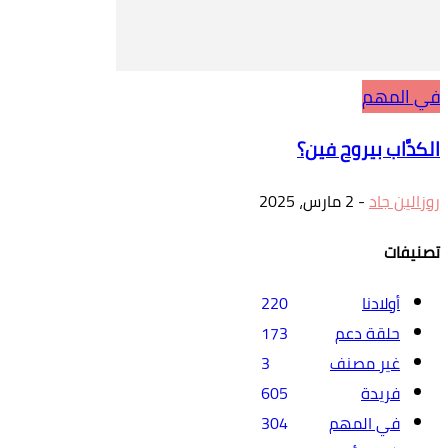
في المهم
الكدَّاب بيروح فين؟
روزالين جاد
-
2 مارس، 2025
تصنيفات
أولادنا
220
حلقة دعم
173
غير مصنف
3
فريدة
605
في المهم
304