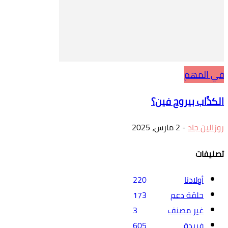
في المهم
الكدَّاب بيروح فين؟
روزالين جاد
-
2 مارس، 2025
تصنيفات
أولادنا
220
حلقة دعم
173
غير مصنف
3
فريدة
605