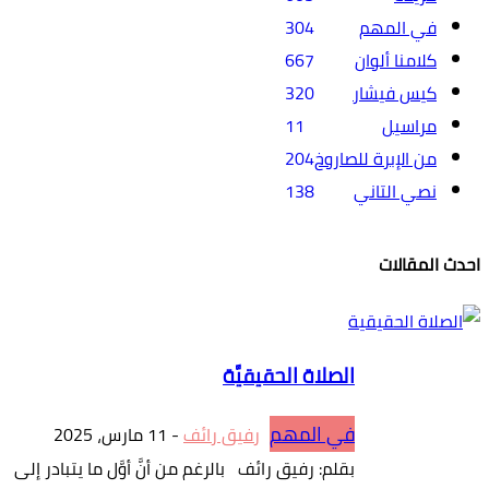
في المهم
304
كلامنا ألوان
667
كيس فيشار
320
مراسيل
11
من الإبرة للصاروخ
204
نصي التاني
138
احدث المقالات
الصلاة الحقيقيَّة
في المهم
رفيق رائف
-
11 مارس، 2025
بقلم: رفيق رائف بالرغم من أنَّ أوَّل ما يتبادر إلى