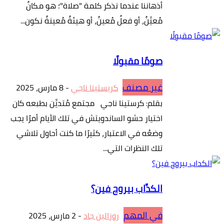
أذهاننا عندما نذكر كلمة "صلاة"؛ هو مكانٌ
مُعيَّنٌ، أو فعلٌ مُعينٌ، أو هيئةٌ مُعينةٌ نكون...
صومًا مقبولًا
غير مصنف
كريستينا ناجي
-
8 مارس، 2025
بقلم: كرستينا ناجي مجتمع مُتديِّن بطبعه كان
اختيار حشو الساندويتش في تلك الأيام أمرًا يجب
وضعُه في الاعتبار، كثيرًا ما كنت أحاول تلاشي
تلك النظرات التي...
الكدَّاب بيروح فين؟
في المهم
روزالين جاد
-
2 مارس، 2025