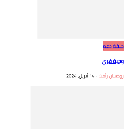
حلقة دعم
وجبة فري
روكسان رأفت
-
14 أبريل، 2024