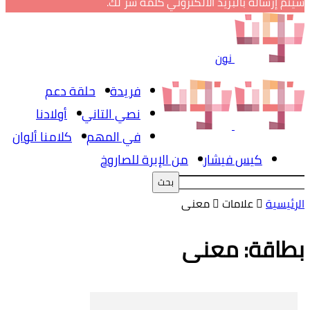
سيتم إرساله بالبريد الالكتروني كلمة سر لك.
نون
فريدة
حلقة دعم
نصي التاني
أولادنا
في المهم
كلامنا ألوان
كيس فيشار
من الإبرة للصاروخ
الرئيسية
علامات
معنى
بطاقة: معنى