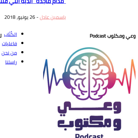
“مدام ماجدة” الدبة التي قتل
ياسمين عادل
-
26 يونيو، 2018
الكُتّاب
وعي ومكتوب Podcast
ت
فاعليات
من نحن
راسلنا