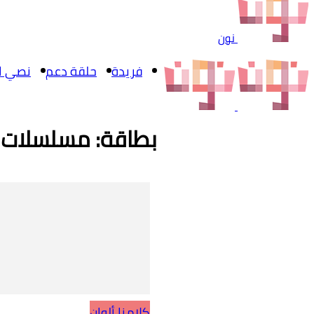
نون
فريدة
حلقة دعم
نصي ال
بطاقة: مسلسلات
كلامنا ألوان