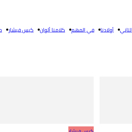
تاني
أولادنا
في المهم
كلامنا ألوان
كيس فيشار
م
كيس فيشار