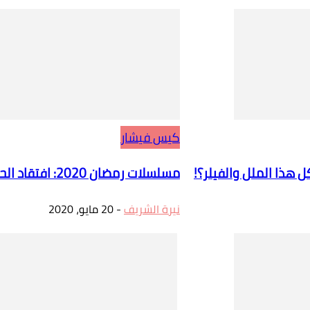
كيس فيشار
مسلسلات رمضان 2020: افتقاد الحب الذي دمر “ريهام” و”فرح”
نيرة الشريف
-
20 مايو، 2020