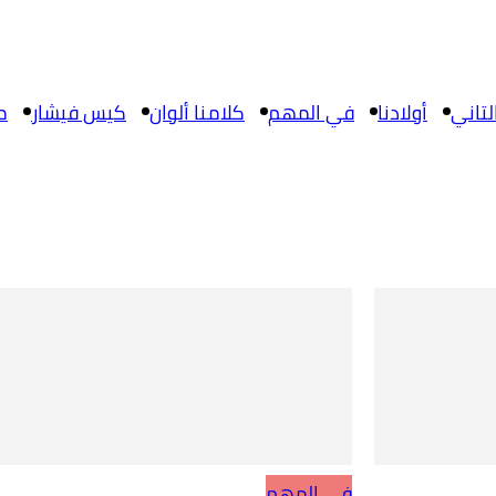
تاني
أولادنا
في المهم
كلامنا ألوان
كيس فيشار
م
في المهم