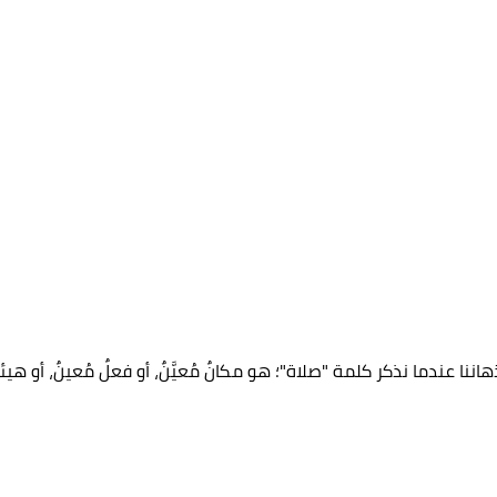
هاننا عندما نذكر كلمة "صلاة"؛ هو مكانٌ مُعيَّنٌ، أو فعلٌ مُعينٌ، أو هيئةٌ