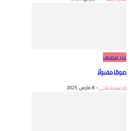
غير مصنف
صومًا مقبولًا
كريستينا ناجي
-
8 مارس، 2025