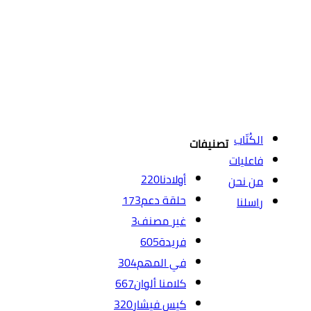
الكُتّاب
تصنيفات
فاعليات
أولادنا
220
من نحن
حلقة دعم
173
راسلنا
غير مصنف
3
فريدة
605
في المهم
304
كلامنا ألوان
667
كيس فيشار
320