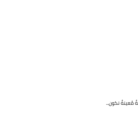
 مُعينةٌ نكون...