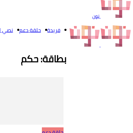
نون
فريدة
حلقة دعم
نصي ال
بطاقة: حكم
حلقة دعم