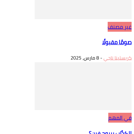
غير مصنف
صومًا مقبولًا
كريستينا ناجي
-
8 مارس، 2025
في المهم
الكدَّاب بيروح فين؟