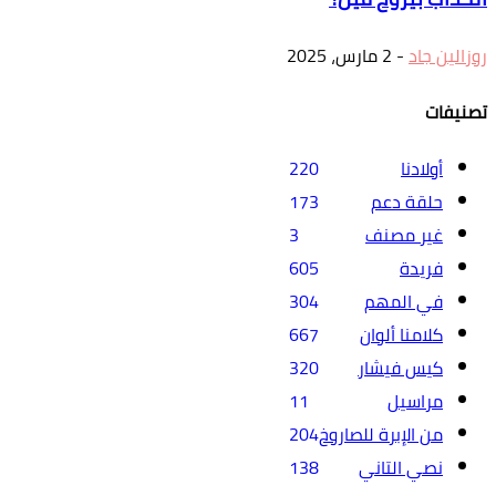
روزالين جاد
-
2 مارس، 2025
تصنيفات
أولادنا
220
حلقة دعم
173
غير مصنف
3
فريدة
605
في المهم
304
كلامنا ألوان
667
كيس فيشار
320
مراسيل
11
من الإبرة للصاروخ
204
نصي التاني
138