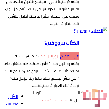
بقلم: كرستينا ناجي مجتمع مُتديِّن بطبعه كان
اختيار حشو الساندويتش في تلك الأيام أمرًا يجب
وضعُه في الاعتبار، كثيرًا ما كنت أحاول تلاشي
تلك النظرات التي...
الكدَّاب بيروح فين؟
في المهم
روزالين جاد
-
2 مارس، 2025
بقلم: روزالين جاد "خلَّص طبقك كله علشان ماما
تحبك" "أنت عارف الكداب بيروح فين؟ بيروح النار"
"اللي مش بيسمع كلام ماما ربنا بيزعل منه"
ترددتْ تلك العباراتُ ومثيلاتها...
عنا
تابعنا
الكُتّاب
اتصل بنا:
info@nooun.net
فاعليات