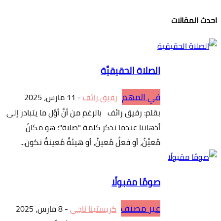
احدث المقالات
الصلاة الحقيقيَّة
في المهم
رفيق رائف
-
11 مارس، 2025
بقلم: رفيق رائف بالرغم من أنَّ أوَّل ما يتبادر إلى
أذهاننا عندما نذكر كلمة "صلاة"؛ هو مكانٌ
مُعيَّنٌ، أو فعلٌ مُعينٌ، أو هيئةٌ مُعينةٌ نكون...
صومًا مقبولًا
غير مصنف
كريستينا ناجي
-
8 مارس، 2025