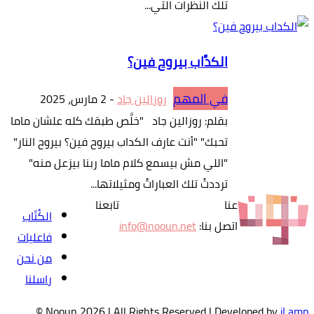
تلك النظرات التي...
الكدَّاب بيروح فين؟
في المهم
روزالين جاد
-
2 مارس، 2025
بقلم: روزالين جاد "خلَّص طبقك كله علشان ماما
تحبك" "أنت عارف الكداب بيروح فين؟ بيروح النار"
"اللي مش بيسمع كلام ماما ربنا بيزعل منه"
ترددتْ تلك العباراتُ ومثيلاتها...
عنا
تابعنا
الكُتّاب
اتصل بنا:
info@nooun.net
فاعليات
من نحن
راسلنا
©
Nooun
2026
| All Rights Reserved | Developed by
iLamp