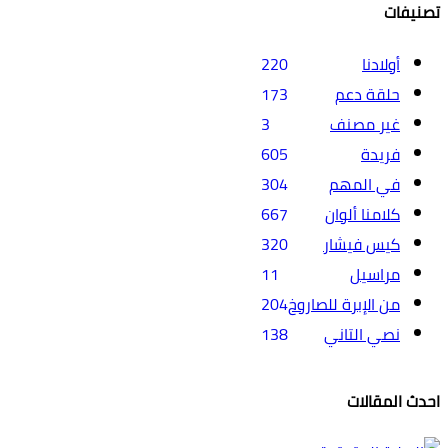
تصنيفات
أولادنا
220
حلقة دعم
173
غير مصنف
3
فريدة
605
في المهم
304
كلامنا ألوان
667
كيس فيشار
320
مراسيل
11
من الإبرة للصاروخ
204
نصي التاني
138
احدث المقالات