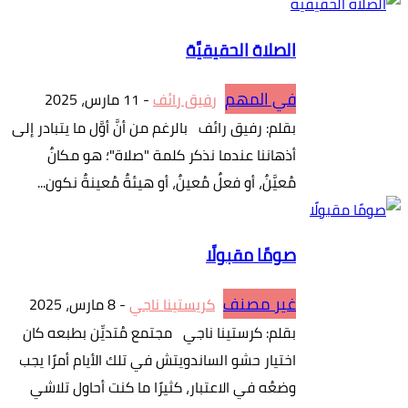
الصلاة الحقيقيَّة
في المهم
رفيق رائف
-
11 مارس، 2025
بقلم: رفيق رائف بالرغم من أنَّ أوَّل ما يتبادر إلى
أذهاننا عندما نذكر كلمة "صلاة"؛ هو مكانٌ
مُعيَّنٌ، أو فعلٌ مُعينٌ، أو هيئةٌ مُعينةٌ نكون...
صومًا مقبولًا
غير مصنف
كريستينا ناجي
-
8 مارس، 2025
بقلم: كرستينا ناجي مجتمع مُتديِّن بطبعه كان
اختيار حشو الساندويتش في تلك الأيام أمرًا يجب
وضعُه في الاعتبار، كثيرًا ما كنت أحاول تلاشي