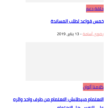
حلقة دعم
خمس قواعد لطلب المساندة
رضوى أسامة
-
13 يناير، 2019
كلامنا ألوان
الاهتمام مبيطلبش: الاهتمام من طرف واحد واثره
على النفس، هل الاهتمام...