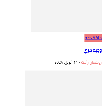
حلقة دعم
وجبة فري
روكسان رأفت
-
14 أبريل، 2024