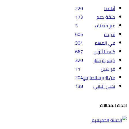
أولادنا
220
حلقة دعم
173
غير مصنف
3
فريدة
605
في المهم
304
كلامنا ألوان
667
كيس فيشار
320
مراسيل
11
من الإبرة للصاروخ
204
نصي التاني
138
احدث المقالات