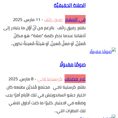
الصلاة الحقيقيَّة
في المهم
رفيق رائف
-
11 مارس، 2025
بقلم: رفيق رائف بالرغم من أنَّ أوَّل ما يتبادر إلى
أذهاننا عندما نذكر كلمة "صلاة"؛ هو مكانٌ
مُعيَّنٌ، أو فعلٌ مُعينٌ، أو هيئةٌ مُعينةٌ نكون...
صومًا مقبولًا
غير مصنف
كريستينا ناجي
-
8 مارس، 2025
بقلم: كرستينا ناجي مجتمع مُتديِّن بطبعه كان
اختيار حشو الساندويتش في تلك الأيام أمرًا يجب
وضعُه في الاعتبار، كثيرًا ما كنت أحاول تلاشي
تلك النظرات التي...