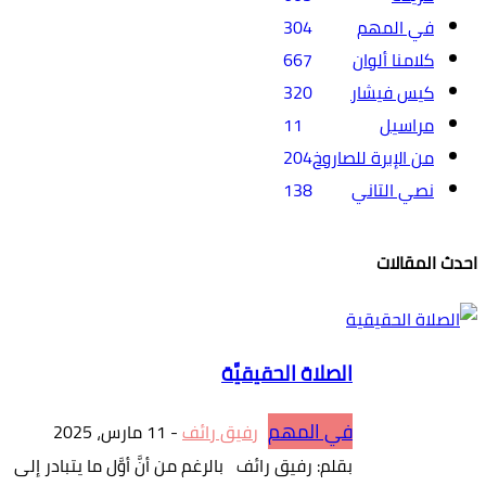
في المهم
304
كلامنا ألوان
667
كيس فيشار
320
مراسيل
11
من الإبرة للصاروخ
204
نصي التاني
138
احدث المقالات
الصلاة الحقيقيَّة
في المهم
رفيق رائف
-
11 مارس، 2025
بقلم: رفيق رائف بالرغم من أنَّ أوَّل ما يتبادر إلى