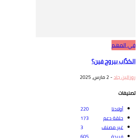
في المهم
الكدَّاب بيروح فين؟
روزالين جاد
-
2 مارس، 2025
تصنيفات
أولادنا
220
حلقة دعم
173
غير مصنف
3
فريدة
605