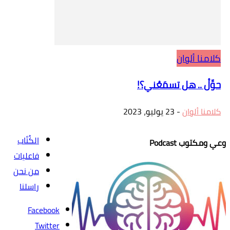
كلامنا ألوان
حوِّلْ .. هل تسمَعُني؟!
كلامنا ألوان
-
23 يوليو، 2023
الكُتّاب
وعي ومكتوب Podcast
فاعليات
من نحن
راسلنا
Facebook
Twitter