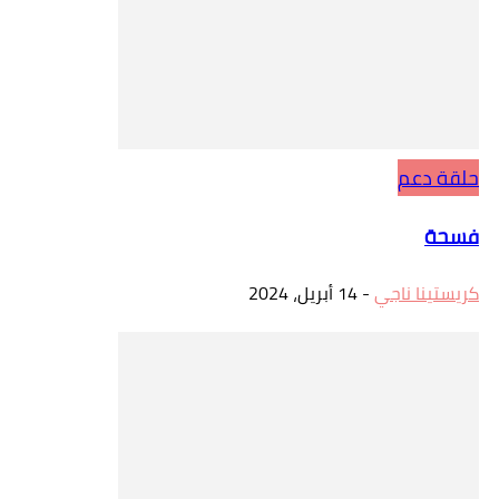
حلقة دعم
فسحة
كريستينا ناجي
-
14 أبريل، 2024