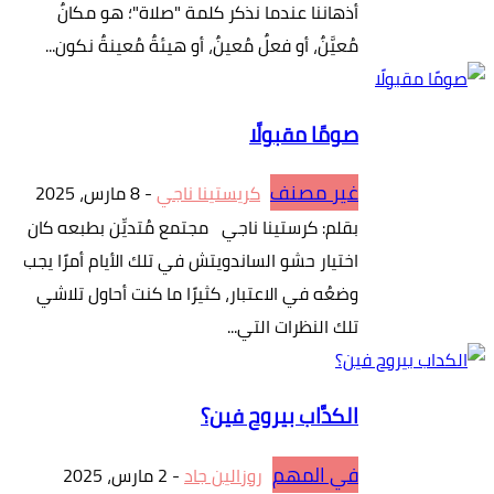
أذهاننا عندما نذكر كلمة "صلاة"؛ هو مكانٌ
مُعيَّنٌ، أو فعلٌ مُعينٌ، أو هيئةٌ مُعينةٌ نكون...
صومًا مقبولًا
غير مصنف
كريستينا ناجي
-
8 مارس، 2025
بقلم: كرستينا ناجي مجتمع مُتديِّن بطبعه كان
اختيار حشو الساندويتش في تلك الأيام أمرًا يجب
وضعُه في الاعتبار، كثيرًا ما كنت أحاول تلاشي
تلك النظرات التي...
الكدَّاب بيروح فين؟
في المهم
روزالين جاد
-
2 مارس، 2025