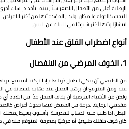
اء،
حيث
تركز
بعض
الدراسات
على
المراهقين،
حيث
نسبة
من
الأطفال
الأصغر
سنًا،
بينما
تأخذ
دراسات
أخرى
عوامل
لة
والمكان
.
ولكن
المؤكد
أنها
من
أكثر
الأمراض
أكثر
شيوعًا
في
البنات
عن
البنين
.
راب
القلق عند الأطفال
المرضي
من
الانفصال
أن
يبكي
الطفل
ذو
العام
إذا
تركته
أ
مه
مع
غرباء
وانصرفت
متوقع
أن
يرهب
الطفل
عند
ذهابه
للحضانة
في
البداية
.
شياء
المرضية
أن
يخاف
الطفل
جدًا
من
ابتعاد
أي
من
اية،
لدرجة
من
الممكن
فيها
حدوث
أ
عراض
كالصداع
وأوجاع
ب
منه
الذهاب
للمدرسة
.
بأسلوب
بسيط
يمكنك
التمييز
إذا
لك
طبيعيًا
أم
مرضيًا
بمعرفة
المتوقع
منه
في
مثل
سنه
.