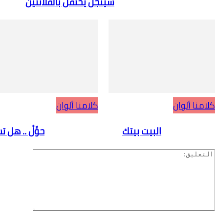
سينجل يحتفل بالفلانتين
كلامنا ألوان
البيت بيتك
حوِّلْ .. هل تسمَعُني؟!