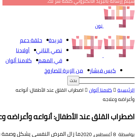
لبريد الالكتروني كلمة سر لك.
نون
فريدة
حلقة دعم
نصي التاني
أولادنا
في المهم
كلامنا ألوان
فيشار
من الإبرة للصاروخ
منا ألوان
اضطراب القلق عند الأطفال: أنواعه
ه
قلق عند الأطفال: أنواعه وأعراضه وعلاجه
ما زال
المرض
النفسي
يشكل
وصمة
في
عالمنا