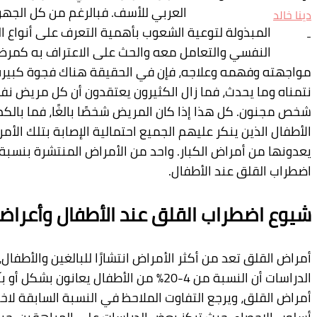
العربي
للأسف
.
فبالرغم
من
كل
الجهود
ولة
لتوعية
الشعوب
بأهمية
التعرف
على
أنواع
المرض
سي
والتعامل
معه
والحث
على
الاعتراف
به
كمرض
يجب
همه
وعلاجه،
فإ
ن
في
الحقيقة
هناك
فجوة
كبيرة
بين
ما
حدث،
فما
زال
الكثيرون
يعتقدون
أ
ن
كل
مريض
نفسي
هو
ن
.
كل
هذا
إذا
كان
المريض
شخصًا
بالغًا،
فما
بالكم
بالأطفال!
ن
ينكر
عليهم
الجميع
احتمالية
الإصابة
بتلك
الأمراض
التي
أمراض
الكبار
.
واحد
من
الأمراض
المنتشرة
بنسبة
عالية
هو
ق عند الأطفال.
طراب
القلق عند الأطفال
وأعراضه
تعد
من
أكثر
الأمراض
انتشارًا
للبالغين
والأطفال،
فتجد
لنسبة
من
4-20%
من
الأطفال
يعانون
بشكل
أو
بآخر
من
،
ويرجع
التفاوت
الملاحظ
في
النسبة
السابقة
لاختلاف