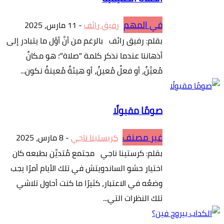
في المهم
رفيق رائف
-
11 مارس، 2025
بقلم: رفيق رائف بالرغم من أنَّ أوَّل ما يتبادر إلى
أذهاننا عندما نذكر كلمة "صلاة"؛ هو مكانٌ
مُعيَّنٌ، أو فعلٌ مُعينٌ، أو هيئةٌ مُعينةٌ نكون...
صومًا مقبولًا
غير مصنف
كريستينا ناجي
-
8 مارس، 2025
بقلم: كرستينا ناجي مجتمع مُتديِّن بطبعه كان
اختيار حشو الساندويتش في تلك الأيام أمرًا يجب
وضعُه في الاعتبار، كثيرًا ما كنت أحاول تلاشي
تلك النظرات التي...