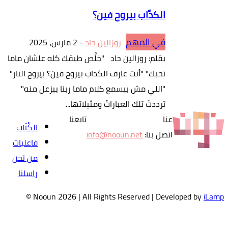
الكدَّاب بيروح فين؟
في المهم
روزالين جاد
-
2 مارس، 2025
بقلم: روزالين جاد "خلَّص طبقك كله علشان ماما
تحبك" "أنت عارف الكداب بيروح فين؟ بيروح النار"
"اللي مش بيسمع كلام ماما ربنا بيزعل منه"
ترددتْ تلك العباراتُ ومثيلاتها...
عنا
تابعنا
الكُتّاب
اتصل بنا:
info@nooun.net
فاعليات
من نحن
راسلنا
©
Nooun
2026
| All Rights Reserved | Deve