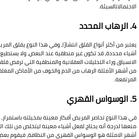
يئة
.
المحدد
ر
أنواع
القلق
انتشارًا،
وفي
هذا
النوع
يقلق
المريض
من
،
قد
تكون
غير
منطقية
عند
البعض،
ولا
يستطيع
المريض
ء
التحليلات
العقلانية
والمنطقية
التي
ترفض
قلقه
،
ولعل
مثلة
الرهاب
من
الدم
والخوف
من
الأماكن
المغلقة
أو
اس
القهري
ع
تحا
صر
المريض
أ
فكار
معينة
بمخيلته
باستمرار،
لا
يستطيع
أ
نه
يحتاج
لفعل
أ
شياء
معينة
ليتخلص
من
تلك
الأفكار.
من
هو
الوسواس
القهري
من
النظافة،
فيقوم
بعض
المرضى