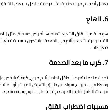
م
مرات
كثيرة
جدًا
لدرجة
قد
تصل
بالبعض
لتشقق
الجلد
.
القلق
الشديد،
تصاحبها
أ
مراض
جسدية،
مثل
زيادة
نبضات
شديد
وآلام
في
المعدة،
ولا
تكون
مسبوقة
بأي
أ
حداث
أو
ا
بعد
الصدمة
يتعرض
الطفل
لحادث
أ
ليم
مروع،
كوفاة
شخص
عزيز
أ
و
زلزال،
حروب،
سواء
عن
طريق
التعرض
المباشر
أ
و
المشاهدة،
ل
قلق
زائد
وعدم
قدرة
على
النوم
وخوف
شديد
.
ضطراب
القلق