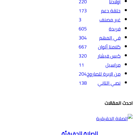
220
م
173
نف
3
605
هم
304
لوان
667
شار
320
11
ة للصاروخ
204
اني
138
الصلاة الحقيقيَّة