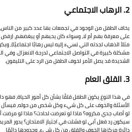
الاجتماعي
من
الوجود
في
تجمعات
بها
عدد
كبير
من
الناس،
سواء
كان
بهم
أم
لا،
وسواء
كان
يحبهم
أ
و
يبغضهم،
(
رفض
الطفل
لجدته
التي
تسيء
إليه
ليس
رهابًا
اجتماعيًا)،
ويكون
لديه
ة
في
التواصل
الاجتماعي
لدرجة
الانعزال
.
وفي
الحالات
صل
الأمر
لخوف
الطفل
من
الرد
على
التليفون
.
العام
ع
يكون
الطفل
قلقًا
بشأن
كل
أمور
الحياة،
فهو
دائم
وف
على
كل
شيء
وكل
شخص
من
حوله،
فيسأل
مثلاً
:
ماذا
مكروه؟
ماذا
لو
تعرضت
لحادث؟
ماذا
لو
مرضت
أمي
؟
ما
ل
أبي
لو
فشلت
في
اجتياز
الامتحان؟
يدور
المريض
في
الخوف
والقلق
من
كل
شيء،
وحدودها
دائمًا