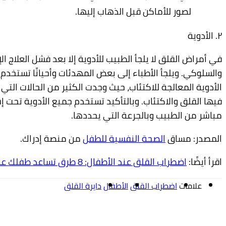
للأماكن
قبل
الذهاب
إليها
.
لقلق
لا
يلجأ
الطبيب
للأدوية
إلا
بعد
فشل
العلاج
الإدراكي
يلجأ
الأطباء
إلى
بعض
المهدئات
وأحيانًا
تستخدم
بعض
لجة
للاكتئاب،
حيث
وجدت
الكثير
من
الحالات
التي
يتلازم
الاكتئاب
.
وبالتأكيد
تستخدم
جميع
الأدوية
تحت
إشراف
طبيب
وبالجرعة
التي
يحددها
.
ق
الصحة
النفسية
للطفل
من
منصة
إدراك
.
 القلق عند الأطفال: 8 طرق تساعد طفلك على تجاوزه
ضطراب القلق
الأطفال
دايرة القلق