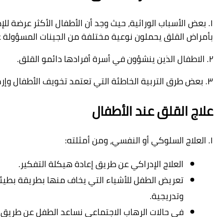
اب
الوراثية،
حيث
وجد
أ
ن
الأطفال
الأكثر
عرضة
للإصابة
ق
يحملون
نوعية
مختلفة
من
الجينات
المسؤولة
عن
التوتر.
ذين
ينشؤون
في
أسرة
أفرادها دائمو
القلق.
التربية
الخاطئة
التي
تعتمد
تخويف
الأطفال
وإرهابهم.
لق
عند
الأطفال
وكي
أ
و
النفسي،
ومن
أ
مثلته:
ج
الإدراكي
عن
طريق
إعادة
هيكلة
التفكير.
يض
الطفل
للأشياء
التي
يخاف
منها
بطريقة
بطيئة
يجية.
حالات
الرهاب
الاجتماعي
نساعد
الطفل
عن
طريق
مشاهدته