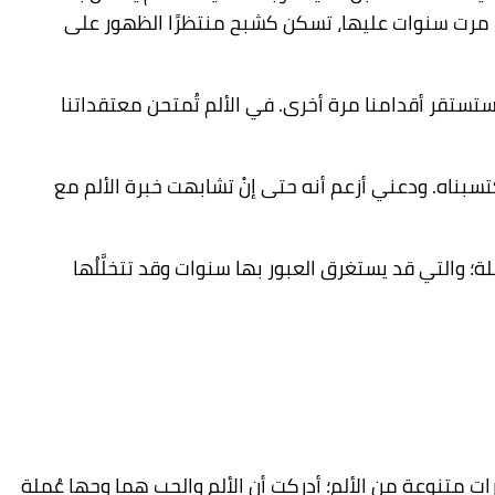
هما مرت سنوات عليها، تسكن كشبح منتظرًا الظهور على
 ستستقر أقدامنا مرة أخرى. في الألم تُمتحن معتقداتنا
كتسبناه. ودعني أزعم أنه حتى إنْ تشابهت خبرة الألم مع
لة؛ والتي قد يستغرق العبور بها سنوات وقد تتخلَّلُها
رات متنوعة من الألم؛ أدركت أن الألم والحب هما وجها عُملة