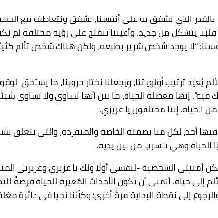
بالقدر الذي نشفق به على أنفسنا، نشفق ونتعاطف مع الجميع. ال
بنا يتشكل من جديد. وأعيننا تنفتح على رؤية مختلفة لم نكن 
فسنا: “لا يوجد شخص شرير بطبعه، ولكن هناك شخص تألم كثيرًا 
م يُعيد ترتيب أولوياتنا، ويجعلنا نختار حروبنا، ما يستحق الوق
ك فيه”. إنها معضلة الحياة، ما بين أنها تساوي ولا تساوي شيئ
 الحياة. إننا مختلفون يا عزيزي.
ابه فيها أحد، لكل منا بصمته الخاصة والمتفردة، والتي تتعلق 
ًا الحياة وهي تتسرب من بين يديه.
لكن أمنيتي الشخصية -لنفسي أولًا ولك يا عزيزي وعزيزتي المتأل
لألم إلى حياة. أتمنى أن تكون الأحداث المُغيرة للحياة فرصةً لل
رجوع إلى نقطة البداية مرةً أخرى؛ وكأننا نحيا في دائرة مغلق