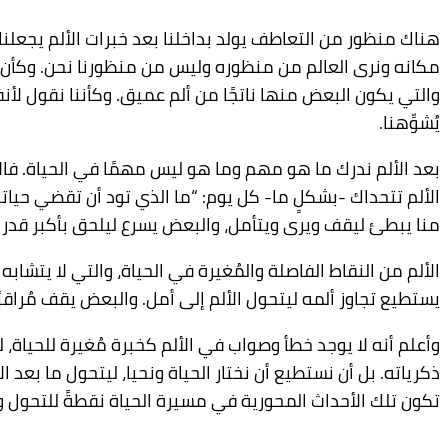
هناك منظور من التعاطف يولد بداخلنا بعد خبرات الألم يجعلنا 
مكانه ونرى العالم من منظوره وليس من منظورنا نحن. وكأن قل
والتي يكون البعض منها ناتجًا من ألم عميق. وكأننا نقول لأن
يُشوِّهنا.
بعد الألم ندرك ما هو مهم وما هو ليس مهمًا في الحياة. فالأل
الألم تتحداك -بشكلٍ ما- كل يوم: “ما الذي تود أن تقضي حيات
منا يبطئ ليقف ويرى ويتأمل، والبعض يسرع ليلحق بأكبر قدر من
الألم من النقاط الفاصلة والمُغيرة في الحياة، والتي لا يتش
يستطيع تجاوز ألمه ليتحول الألم إلى أمل. والبعض يقف مُراقب
وأعلم أنه لا يوجد خطأ وصواب في الألم كخبرة مُغيرة للحياة، 
ذكرياته. بل أن نستطيع أن نختار الحياة ونحيا، ليتحول ما بعد ا
تكون تلك الأحداث المحورية في مسيرة الحياة نقطةً للتحول وال