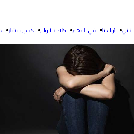
تاني
أولادنا
في المهم
كلامنا ألوان
كيس فيشار
م