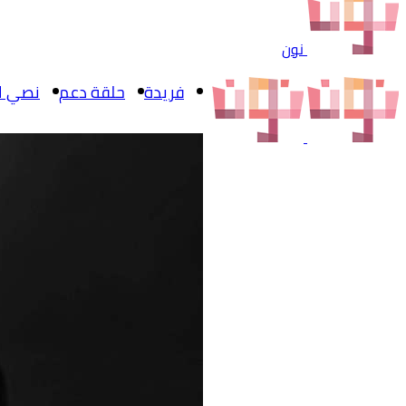
نون
فريدة
حلقة دعم
نصي ال