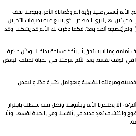
ألم يُسهل علينا رؤية ألم ومُعاناة الآخر، ويجعلنا نقف
مدركين لها، لنرى المصدر الذي ينبع منه تصرفات الآخرين
ولم يُنضجه ألمه بعد”. فكما ذكرت لك الألم قد يشكلنا، وقد
وف أمامه وما لا يستحق أن يأخذ مساحة بداخلنا. وكأن ذاكرة
ًا في الوقت نفسه. بعد الألم سرعتنا في الحياة تختلف البعض
بشخصيته ومرونته النفسية وبعوامل كثيرة جدًا. والبعض
م/ة- ألَّا يعتصرنا الألم ويشوهنا ونظل تحت سلطته باجترار
نضوج واكتشاف بُعدٍ جديد في أنفسنا وفي الحياة نفسها. وألَّا
ة.