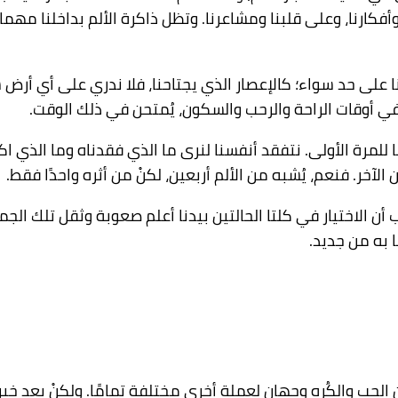
وأفكارنا، وعلى قلبنا ومشاعرنا. وتظل ذاكرة الألم بداخلنا م
ننا على حد سواء؛ كالإعصار الذي يجتاحنا، فلا ندري على أي أرض
 في أوقات الراحة والرحب والسكون، يُمتحن في ذلك الوقت.
 للمرة الأولى. نتفقد أنفسنا لنرى ما الذي فقدناه وما الذي ا
آخر. فنعم، يُشبه من الألم أربعين، لكنْ من أثره واحدًا فقط.
 أن الاختيار في كلتا الحالتين بيدنا أعلم صعوبة وثقل تلك الجم
ا به من جديد.
 الحب والكُره وجهانِ لعملة أخرى مختلفة تمامًا. ولكنْ بعد خب