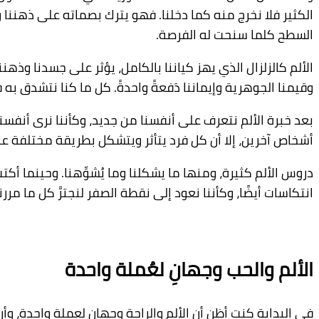
الكثير فلا نخرج منه كما دخلنا. فهو يترك بصماته على ذهننا 
السطح كلما سنحت له الفرصة.
الألم كالزلزال الذي يهز كياننا بالكامل، يؤثر على جسدنا وذه
وقيمنا الجوهرية وإيماننا دَفعةً واحدةً. كل ما كنا نتشدق به
بعد خبرة الألم نتعرف على أنفسنا من جديد، وكأننا نرى أنفسنا
أشخاص آخرين، إلا أن كل فرد يتأثر ويتشكل بطريقة مختلفة عن ال
دروس الألم كثيرة، ومنها ما يشكلنا وما يُشوِّهنا. وحينما أكتب
انتكاسات أيضًا، وكأننا نعود إلى نقطة الصفر لنجترَّ كل ما مررن
الألم والحب وجهانِ لعُملة واحدة
في البداية كنت أظن أن الألم والراحة وجهانِ لعملة واحدة، وأن