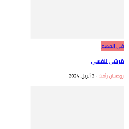
في المهم
مَرسَى لنفسي
روكسان رأفت
-
3 أبريل، 2024