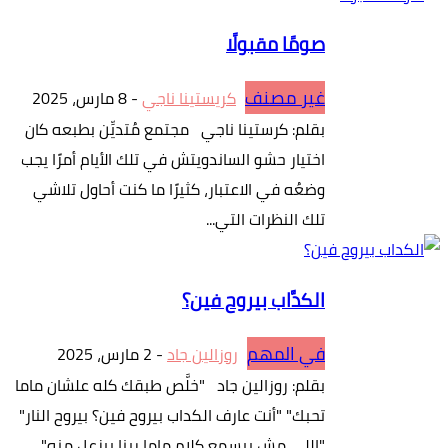
صومًا مقبولًا
غير مصنف
كريستينا ناجي
-
8 مارس، 2025
بقلم: كرستينا ناجي مجتمع مُتديِّن بطبعه كان
اختيار حشو الساندويتش في تلك الأيام أمرًا يجب
وضعُه في الاعتبار، كثيرًا ما كنت أحاول تلاشي
تلك النظرات التي...
الكدَّاب بيروح فين؟
في المهم
روزالين جاد
-
2 مارس، 2025
بقلم: روزالين جاد "خلَّص طبقك كله علشان ماما
تحبك" "أنت عارف الكداب بيروح فين؟ بيروح النار"
"اللي مش بيسمع كلام ماما ربنا بيزعل منه"