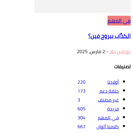
في المهم
الكدَّاب بيروح فين؟
روزالين جاد
-
2 مارس، 2025
تصنيفات
أولادنا
220
حلقة دعم
173
غير مصنف
3
فريدة
605
في المهم
304
كلامنا ألوان
667