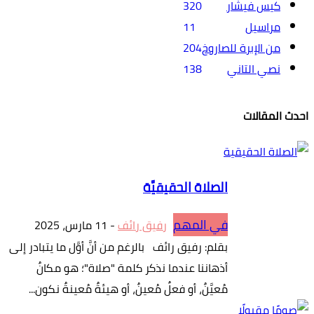
كيس فيشار
320
مراسيل
11
من الإبرة للصاروخ
204
نصي التاني
138
احدث المقالات
الصلاة الحقيقيَّة
في المهم
رفيق رائف
-
11 مارس، 2025
بقلم: رفيق رائف بالرغم من أنَّ أوَّل ما يتبادر إلى
أذهاننا عندما نذكر كلمة "صلاة"؛ هو مكانٌ
مُعيَّنٌ، أو فعلٌ مُعينٌ، أو هيئةٌ مُعينةٌ نكون...