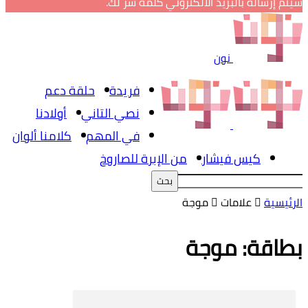
سيتم إرساله بالبريد الالكتروني كلمة سر لك.
نون
فريدة
حلقة دعم
نصي التاني
أولادنا
في المهم
كلامنا ألوان
كيس فيشار
من الإبرة للصاروخ
الرئيسية
علامات
موجة
بطاقة: موجة