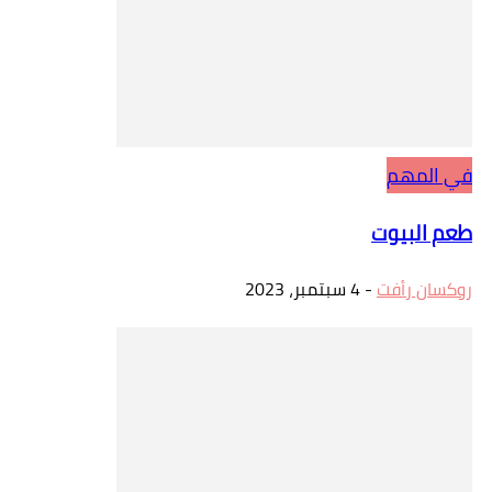
في المهم
طعم البيوت
روكسان رأفت
-
4 سبتمبر، 2023