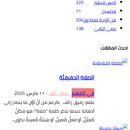
كيس فيشار
320
مراسيل
11
من الإبرة للصاروخ
204
نصي التاني
138
احدث المقالات
الصلاة الحقيقيَّة
في المهم
رفيق رائف
-
11 مارس، 2025
بقلم: رفيق رائف بالرغم من أنَّ أوَّل ما يتبادر إلى
أذهاننا عندما نذكر كلمة "صلاة"؛ هو مكانٌ
مُعيَّنٌ، أو فعلٌ مُعينٌ، أو هيئةٌ مُعينةٌ نكون...