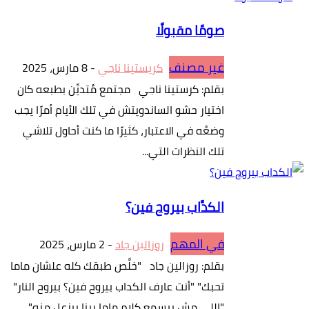
صومًا مقبولًا
غير مصنف
كريستينا ناجي
-
8 مارس، 2025
بقلم: كرستينا ناجي مجتمع مُتديِّن بطبعه كان
اختيار حشو الساندويتش في تلك الأيام أمرًا يجب
وضعُه في الاعتبار، كثيرًا ما كنت أحاول تلاشي
تلك النظرات التي...
الكدَّاب بيروح فين؟
في المهم
روزالين جاد
-
2 مارس، 2025
بقلم: روزالين جاد "خلَّص طبقك كله علشان ماما
تحبك" "أنت عارف الكداب بيروح فين؟ بيروح النار"
"اللي مش بيسمع كلام ماما ربنا بيزعل منه"