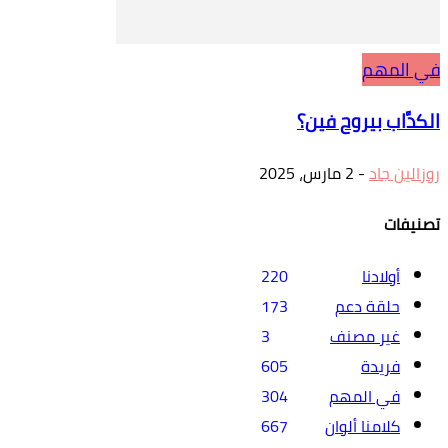
في المهم
الكدَّاب بيروح فين؟
روزالين جاد
-
2 مارس، 2025
تصنيفات
أولادنا
220
حلقة دعم
173
غير مصنف
3
فريدة
605
في المهم
304
كلامنا ألوان
667