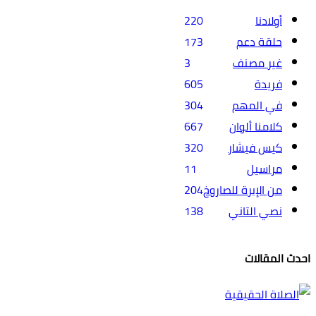
أولادنا
220
حلقة دعم
173
غير مصنف
3
فريدة
605
في المهم
304
كلامنا ألوان
667
كيس فيشار
320
مراسيل
11
من الإبرة للصاروخ
204
نصي التاني
138
احدث المقالات