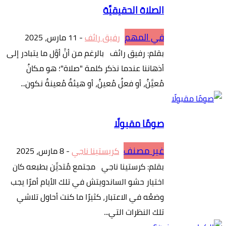
الصلاة الحقيقيَّة
في المهم
رفيق رائف
-
11 مارس، 2025
بقلم: رفيق رائف بالرغم من أنَّ أوَّل ما يتبادر إلى
أذهاننا عندما نذكر كلمة "صلاة"؛ هو مكانٌ
مُعيَّنٌ، أو فعلٌ مُعينٌ، أو هيئةٌ مُعينةٌ نكون...
صومًا مقبولًا
غير مصنف
كريستينا ناجي
-
8 مارس، 2025
بقلم: كرستينا ناجي مجتمع مُتديِّن بطبعه كان
اختيار حشو الساندويتش في تلك الأيام أمرًا يجب
وضعُه في الاعتبار، كثيرًا ما كنت أحاول تلاشي
تلك النظرات التي...