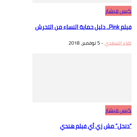
كيس فيشار
فيلم Pink.. دليل حماية النساء من التحرش
لقاء السعدي
-
5 نوفمبر، 2018
كيس فيشار
“دنجل” مش زي أي فيلم هندي