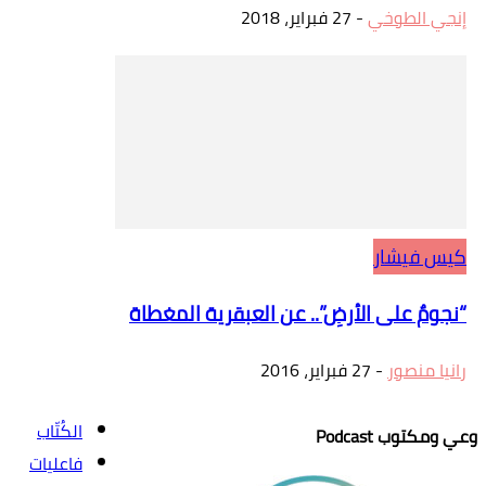
إنجي الطوخي
-
27 فبراير، 2018
كيس فيشار
“نجومٌ على الأرضِ”.. عن العبقرية المغطاة
رانيا منصور
-
27 فبراير، 2016
الكُتّاب
وعي ومكتوب Podcast
فاعليات