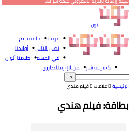
سيتم إرساله بالبريد الالكتروني كلمة سر لك.
نون
فريدة
حلقة دعم
نصي التاني
أولادنا
في المهم
كلامنا ألوان
كيس فيشار
من الإبرة للصاروخ
الرئيسية
علامات
فيلم هندي
بطاقة: فيلم هندي