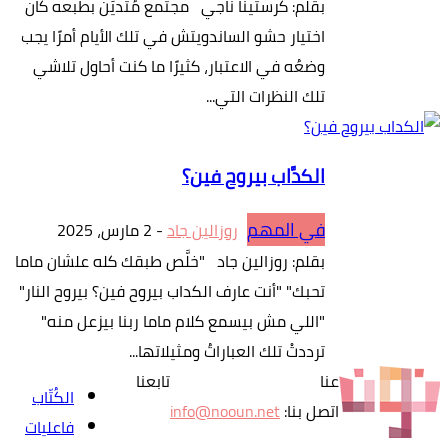
بقلم: كرستينا ناجي مجتمع مُتديِّن بطبعه كان
اختيار حشو الساندويتش في تلك الأيام أمرًا يجب
وضعُه في الاعتبار، كثيرًا ما كنت أحاول تلاشي
تلك النظرات التي...
الكدَّاب بيروح فين؟
في المهم
روزالين جاد
-
2 مارس، 2025
بقلم: روزالين جاد "خلَّص طبقك كله علشان ماما
تحبك" "أنت عارف الكداب بيروح فين؟ بيروح النار"
"اللي مش بيسمع كلام ماما ربنا بيزعل منه"
ترددتْ تلك العباراتُ ومثيلاتها...
عنا
تابعنا
الكُتّاب
اتصل بنا:
info@nooun.net
فاعليات