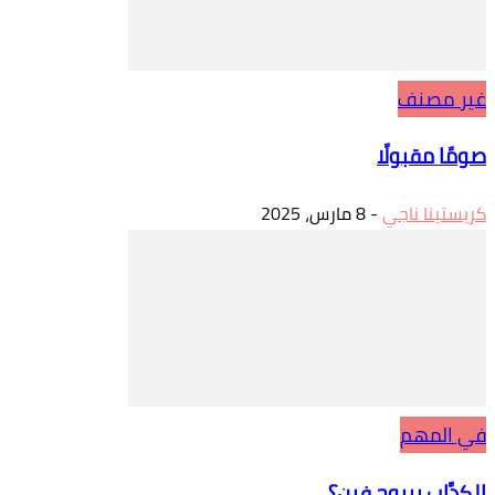
غير مصنف
صومًا مقبولًا
كريستينا ناجي
-
8 مارس، 2025
في المهم
الكدَّاب بيروح فين؟