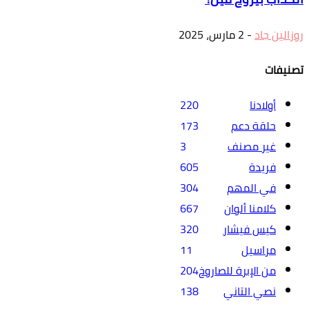
روزالين جاد
-
2 مارس، 2025
تصنيفات
أولادنا
220
حلقة دعم
173
غير مصنف
3
فريدة
605
في المهم
304
كلامنا ألوان
667
كيس فيشار
320
مراسيل
11
من الإبرة للصاروخ
204
نصي التاني
138