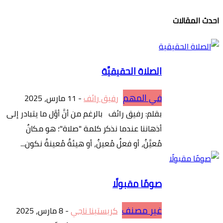
احدث المقالات
الصلاة الحقيقيَّة
في المهم
رفيق رائف
-
11 مارس، 2025
بقلم: رفيق رائف بالرغم من أنَّ أوَّل ما يتبادر إلى
أذهاننا عندما نذكر كلمة "صلاة"؛ هو مكانٌ
مُعيَّنٌ، أو فعلٌ مُعينٌ، أو هيئةٌ مُعينةٌ نكون...
صومًا مقبولًا
غير مصنف
كريستينا ناجي
-
8 مارس، 2025