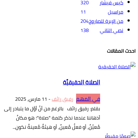
كيس فيشار
320
مراسيل
11
من الإبرة للصاروخ
204
نصي التاني
138
احدث المقالات
الصلاة الحقيقيَّة
في المهم
رفيق رائف
-
11 مارس، 2025
بقلم: رفيق رائف بالرغم من أنَّ أوَّل ما يتبادر إلى
أذهاننا عندما نذكر كلمة "صلاة"؛ هو مكانٌ
مُعيَّنٌ، أو فعلٌ مُعينٌ، أو هيئةٌ مُعينةٌ نكون...