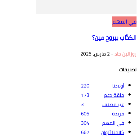
في المهم
الكدَّاب بيروح فين؟
روزالين جاد
-
2 مارس، 2025
تصنيفات
أولادنا
220
حلقة دعم
173
غير مصنف
3
فريدة
605
في المهم
304
كلامنا ألوان
667