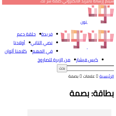
سيتم إرساله بالبريد الالكتروني كلمة سر لك.
نون
فريدة
حلقة دعم
نصي التاني
أولادنا
في المهم
كلامنا ألوان
كيس فيشار
من الإبرة للصاروخ
الرئيسية
علامات
بصمة
بطاقة: بصمة