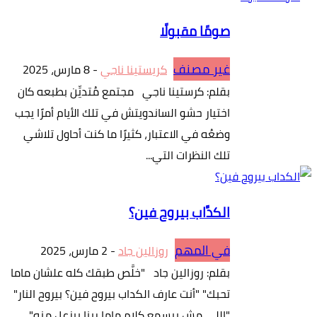
صومًا مقبولًا
غير مصنف
كريستينا ناجي
-
8 مارس، 2025
بقلم: كرستينا ناجي مجتمع مُتديِّن بطبعه كان
اختيار حشو الساندويتش في تلك الأيام أمرًا يجب
وضعُه في الاعتبار، كثيرًا ما كنت أحاول تلاشي
تلك النظرات التي...
الكدَّاب بيروح فين؟
في المهم
روزالين جاد
-
2 مارس، 2025
بقلم: روزالين جاد "خلَّص طبقك كله علشان ماما
تحبك" "أنت عارف الكداب بيروح فين؟ بيروح النار"
"اللي مش بيسمع كلام ماما ربنا بيزعل منه"