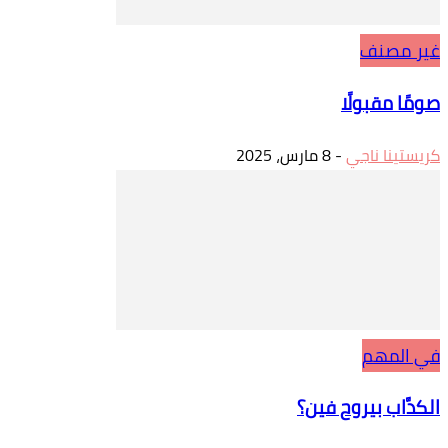
غير مصنف
صومًا مقبولًا
كريستينا ناجي
-
8 مارس، 2025
في المهم
الكدَّاب بيروح فين؟