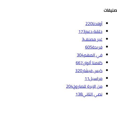
صنيفات
أولادنا
220
حلقة دعم
173
غير مصنف
3
فريدة
605
في المهم
304
كلامنا ألوان
667
كيس فيشار
320
مراسيل
11
من الإبرة للصاروخ
204
نصي التاني
138