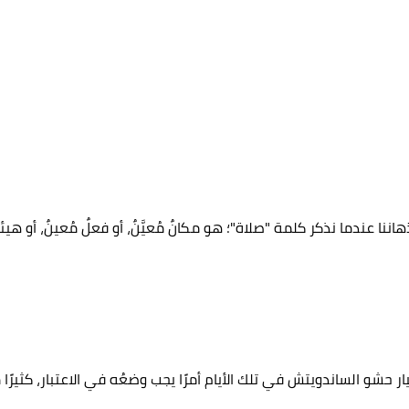
هاننا عندما نذكر كلمة "صلاة"؛ هو مكانٌ مُعيَّنٌ، أو فعلٌ مُعينٌ، أو هيئةٌ
ر حشو الساندويتش في تلك الأيام أمرًا يجب وضعُه في الاعتبار، كثيرًا 