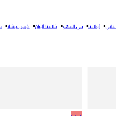
تاني
أولادنا
في المهم
كلامنا ألوان
كيس فيشار
م
فريدة