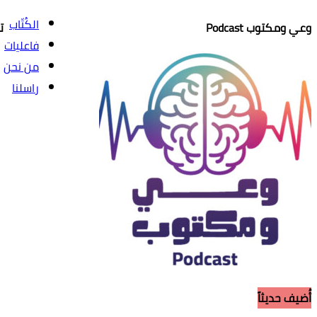
الكُتّاب
وعي ومكتوب Podcast
ت
فاعليات
من نحن
راسلنا
أُضيف حديثاً