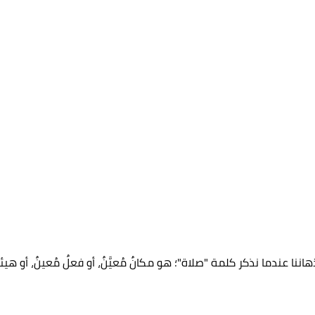
هاننا عندما نذكر كلمة "صلاة"؛ هو مكانٌ مُعيَّنٌ، أو فعلٌ مُعينٌ، أو هيئةٌ