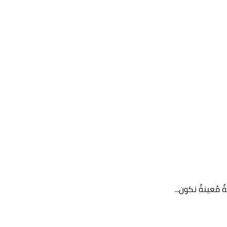
 مُعينةٌ نكون...