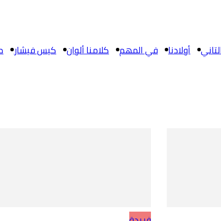
تاني
أولادنا
في المهم
كلامنا ألوان
كيس فيشار
م
فريدة