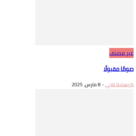
غير مصنف
صومًا مقبولًا
كريستينا ناجي
-
8 مارس، 2025