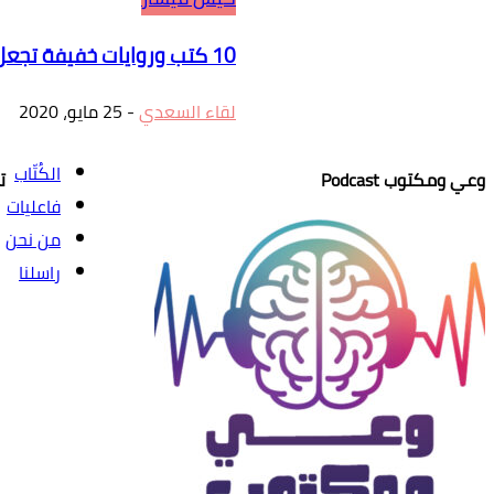
10 كتب وروايات خفيفة تجعل الإجازة مختلفة
لقاء السعدي
-
25 مايو، 2020
الكُتّاب
وعي ومكتوب Podcast
ت
فاعليات
من نحن
راسلنا