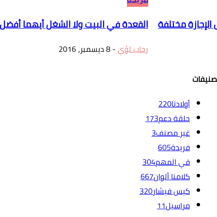
القعدة في البيت ولا الشغل أيهما أفضل
رحاب لؤي
-
8 ديسمبر، 2016
صنيفات
أولادنا
220
حلقة دعم
173
غير مصنف
3
فريدة
605
في المهم
304
كلامنا ألوان
667
كيس فيشار
320
مراسيل
11