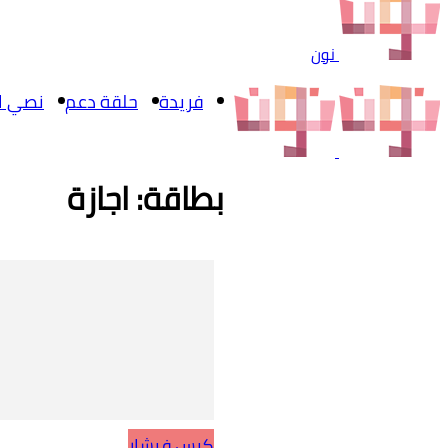
نون
فريدة
حلقة دعم
نصي ال
بطاقة: اجازة
كيس فيشار