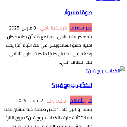
صومًا مقبولًا
غير مصنف
كريستينا ناجي
-
8 مارس، 2025
بقلم: كرستينا ناجي مجتمع مُتديِّن بطبعه كان
اختيار حشو الساندويتش في تلك الأيام أمرًا يجب
وضعُه في الاعتبار، كثيرًا ما كنت أحاول تلاشي
تلك النظرات التي...
الكدَّاب بيروح فين؟
في المهم
روزالين جاد
-
2 مارس، 2025
بقلم: روزالين جاد "خلَّص طبقك كله علشان ماما
تحبك" "أنت عارف الكداب بيروح فين؟ بيروح النار"
"اللي مش بيسمع كلام ماما ربنا بيزعل منه"