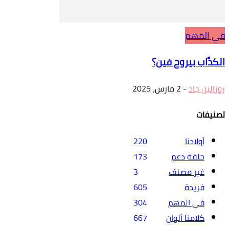
في المهم
الكدَّاب بيروح فين؟
روزالين جاد
-
2 مارس، 2025
تصنيفات
أولادنا
220
حلقة دعم
173
غير مصنف
3
فريدة
605
في المهم
304
كلامنا ألوان
667