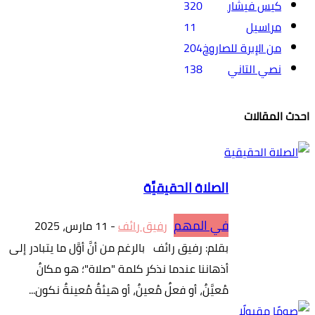
كيس فيشار
320
مراسيل
11
من الإبرة للصاروخ
204
نصي التاني
138
احدث المقالات
الصلاة الحقيقيَّة
في المهم
رفيق رائف
-
11 مارس، 2025
بقلم: رفيق رائف بالرغم من أنَّ أوَّل ما يتبادر إلى
أذهاننا عندما نذكر كلمة "صلاة"؛ هو مكانٌ
مُعيَّنٌ، أو فعلٌ مُعينٌ، أو هيئةٌ مُعينةٌ نكون...