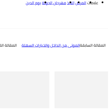
علامات
المرض
النبذ
مهرجان الجونة
يوم الدين
شارك
المقالة السابقة
الموتى من الداخل والخيارات السهلة
المقالة ال