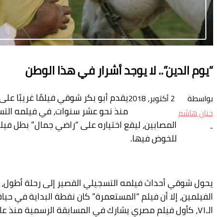
“يوم الدين”.. لا يوجد أشرار في هذا الوطن
يقدم أبو بكر شوقي فيلمًا غريبًا عل
بواسطة
2 أكتوبر، 2018
منذ نحو عشر سنوات، في فيلمه التسج
حنان هاشم
المصابين، ليقع اختياره على “راضي جمال” بطل في
-
للخوض فيها.
يحول شوقي أحداث فيلمه التسجيلي القصير إلى رحلة أطول، بتش
الفيلمين، إلا أن فيلم “المستعمرة” كان نقطة البداية في حياة
الـ٧١، كأول فيلم مصري يشارك في المسابقة الرسمية منذ عام ٢٠١٢ بدخول فيلم “بعد الموقعة” ليسري نصر الله، بفارق أن هذا هو العمل الأول لمخرجه.