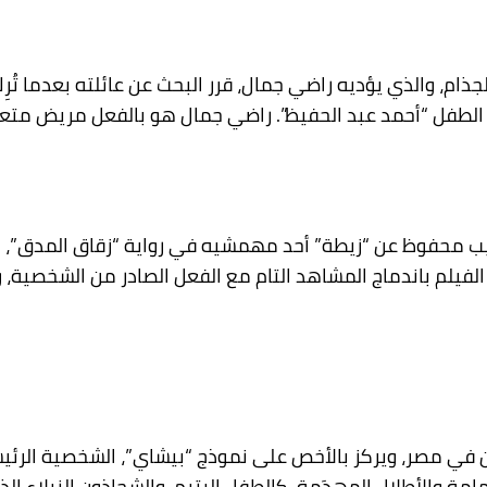
ذام، والذي يؤديه راضي جمال، قرر البحث عن عائلته بعدما تُر
وره الطفل “أحمد عبد الحفيظ”. راضي جمال هو بالفعل مريض مت
له نجيب محفوظ عن “زيطة” أحد مهمشيه في رواية “زقاق المدق”
 الفيلم باندماج المشاهد التام مع الفعل الصادر من الشخصية
ن في مصر، ويركز بالأخص على نموذج “بيشاي”، الشخصية الرئ
ة والأطلال المهدَمة، كالطفل اليتيم، والشحاذون النبلاء ا