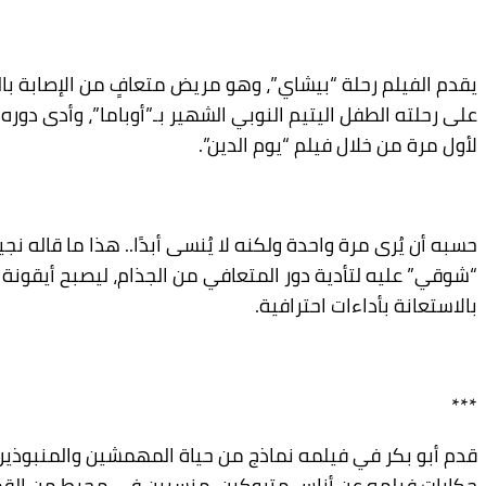
يقدم الفيلم رحلة “بيشاي”، وهو مريض متعافٍ من الإصابة بالج
على رحلته الطفل اليتيم النوبي الشهير بـ”أوباما”، وأدى د
لأول مرة من خلال فيلم “يوم الدين”.
حسبه أن يُرى مرة واحدة ولكنه لا يُنسى أبدًا.. هذا ما قا
“شوقي” عليه لتأدية دور المتعافي من الجذام، ليصبح أيقونة
بالاستعانة بأداءات احترافية.
***
قدم أبو بكر في فيلمه نماذج من حياة المهمشين والمنبوذي
حكايات فيلمه عن أناس متروكين، منسيين في محيط من القمام