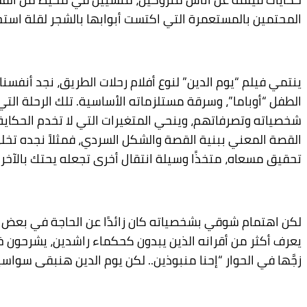
المحتمين بالمستعمرة التي اكتست أبوابها بالشجر لقلة استخدا
ينتمي فيلم “يوم الدين” لنوع أفلام رحلات الطريق، نجد أنفسن
الطفل “أوباما”، وسرقة مستلزماته الأساسية. تلك الرحلة ال
شخصياته وتصرفاتهم، وينحي المتغيرات التي لا تخدم الحكاي
القصة المعني ببنية القصة والشكل السردي، فمثلاً نجده تخلى
تحقيق مسعاه، متخذًا وسيلة انتقال أخرى تجعله يحتك بالآخري
لكن اهتمام شوقي بشخصياته كان زائدًا عن الحاجة في بعض ال
يعرف أكثر من أقرانه الذين يبدون كحكماء راشدين، يشرحون خ
زجَّها في الحوار “إحنا منبوذين.. لكن يوم الدين هنبقى سواسي