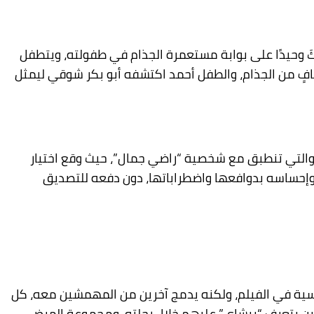
ِكَ وحيدًا على بوابة مستعمرة الجذام في طفولته، ويتطفل
عافٍ من الجذام، والطفل أحمد اكتشفه أبو بكر شوقي ليمثل
، والتي تنطبق مع شخصية “راضي جمال”، حيث وقع اختيار
، وإحساسه بدوافعها واضطراباتها، دون دفعه للتصديق
يسية في الفيلم، ولكنه يدمج آخرين من المهمشين معه، كل
لذين يتعرف “بيشاي” عليهم خلال رحلته، ومجموعة المرضى