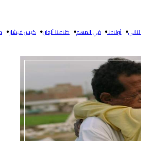
تاني
أولادنا
في المهم
كلامنا ألوان
كيس فيشار
م