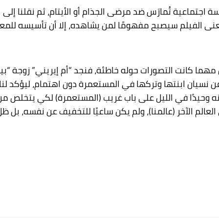
تماعية تُمارَس ضد مرضى الجذام أو الأيتام، ثم نقلنا إلى ا
نى الفيلم سيصبح مفهومًا لمن يشاهده، إلا أن تأسيسه للمعنى
مهما كانت التصورات حوله خاطئة، فنجد “أم إيريني” زوجة “بي
 عن نسيان ابنتها وتركها في المستعمرة دون اهتمام، ليؤكد لن
نه وحيدًا في الليل على باب غريب (المستعمرة) لكي يتخلص م
عالم الآخر (عالمنا)، ولم يكن ساعيًا للتخفيف عن نفسه، بل ظ