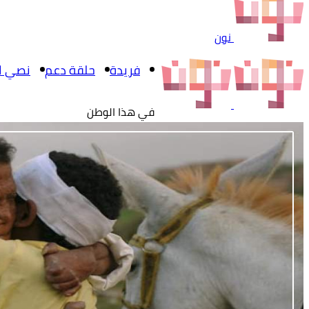
نون
فريدة
حلقة دعم
نصي ال
في هذا الوطن