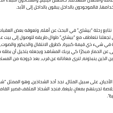
مها، فالموجودون بالداخل يبقون بالداخل إلى الأبد.
ا نتابع رحلة “بيشاي” في البحث عن أهله، وتعوقه بعض العقبات
تي تجعلنا نتعاطف مع “بيشاي” طوال طريقه للوصول إلى بيت ع
ة في شيء ذي قيمة كبيرة، كطرق الانتقال والديكور والصوت،
 عن الحمار مبكرًا كي يربك المشاهد ويجعله يتخيل أن بطله سي
ن الذين ينبذونه، لنرى معاناته عن قرب، بعد خروجه من المست
أحيان، على سبيل المثال، نجد أحد الشحاذين، وهو الممثل “ش
لاصة تجربتهم بمعانٍ بليغة، فنجد الشحاذ المثقف قصير القام
ة”.