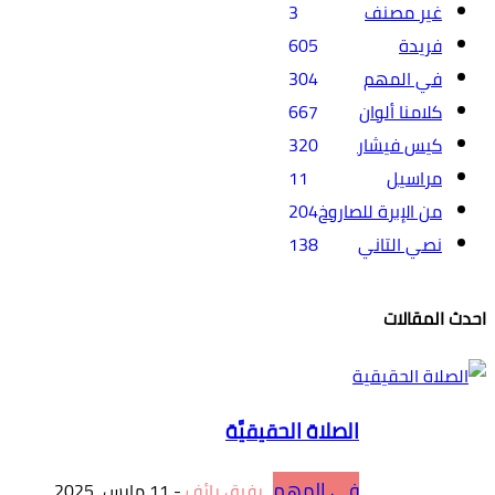
غير مصنف
3
فريدة
605
في المهم
304
كلامنا ألوان
667
كيس فيشار
320
مراسيل
11
من الإبرة للصاروخ
204
نصي التاني
138
احدث المقالات
الصلاة الحقيقيَّة
في المهم
رفيق رائف
-
11 مارس، 2025