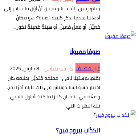
بقلم: رفيق رائف بالرغم من أنَّ أوَّل ما يتبادر إلى
أذهاننا عندما نذكر كلمة "صلاة"؛ هو مكانٌ
مُعيَّنٌ، أو فعلٌ مُعينٌ، أو هيئةٌ مُعينةٌ نكون...
صومًا مقبولًا
غير مصنف
كريستينا ناجي
-
8 مارس، 2025
بقلم: كرستينا ناجي مجتمع مُتديِّن بطبعه كان
اختيار حشو الساندويتش في تلك الأيام أمرًا يجب
وضعُه في الاعتبار، كثيرًا ما كنت أحاول تلاشي
تلك النظرات التي...
الكدَّاب بيروح فين؟