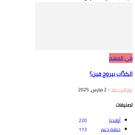
في المهم
الكدَّاب بيروح فين؟
روزالين جاد
-
2 مارس، 2025
تصنيفات
أولادنا
220
حلقة دعم
173