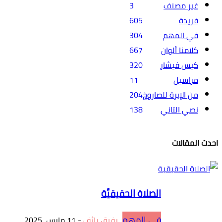
غير مصنف
3
فريدة
605
في المهم
304
كلامنا ألوان
667
كيس فيشار
320
مراسيل
11
من الإبرة للصاروخ
204
نصي التاني
138
احدث المقالات
الصلاة الحقيقيَّة
في المهم
رفيق رائف
-
11 مارس، 2025