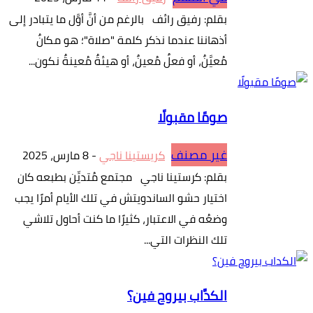
بقلم: رفيق رائف بالرغم من أنَّ أوَّل ما يتبادر إلى
أذهاننا عندما نذكر كلمة "صلاة"؛ هو مكانٌ
مُعيَّنٌ، أو فعلٌ مُعينٌ، أو هيئةٌ مُعينةٌ نكون...
صومًا مقبولًا
غير مصنف
كريستينا ناجي
-
8 مارس، 2025
بقلم: كرستينا ناجي مجتمع مُتديِّن بطبعه كان
اختيار حشو الساندويتش في تلك الأيام أمرًا يجب
وضعُه في الاعتبار، كثيرًا ما كنت أحاول تلاشي
تلك النظرات التي...
الكدَّاب بيروح فين؟