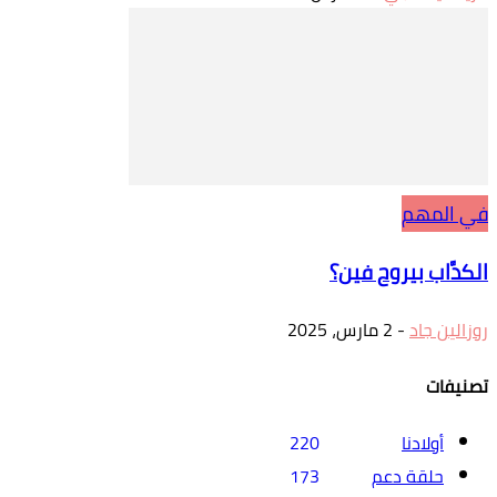
في المهم
الكدَّاب بيروح فين؟
روزالين جاد
-
2 مارس، 2025
تصنيفات
أولادنا
220
حلقة دعم
173