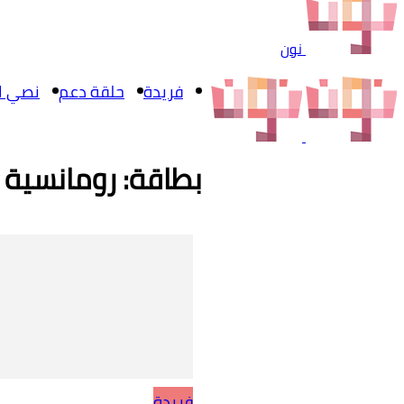
نون
فريدة
حلقة دعم
نصي ال
بطاقة: رومانسية
فريدة