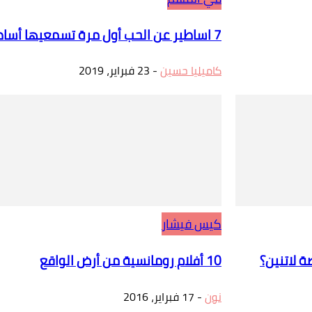
7 اساطير عن الحب أول مرة تسمعيها أساطير يونانية ويابانية قديمة
كاميليا حسين
-
23 فبراير، 2019
كيس فيشار
 لاتنين؟
10 أفلام رومانسية من أرض الواقع
نون
-
17 فبراير، 2016