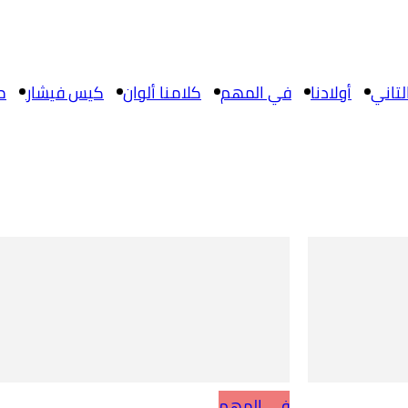
تاني
أولادنا
في المهم
كلامنا ألوان
كيس فيشار
م
في المهم