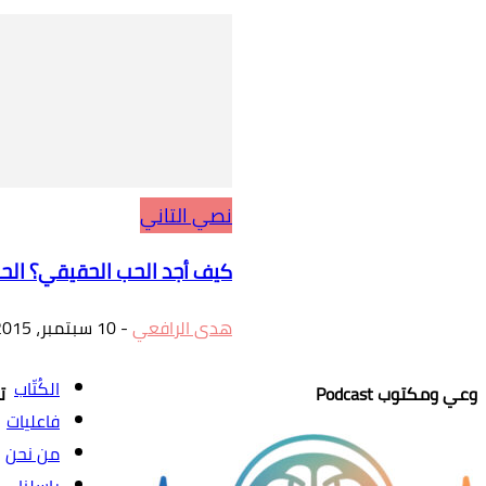
نصي التاني
كيف أجد الحب الحقيقي؟ الح
هدى الرافعي
-
10 سبتمبر، 2015
الكُتّاب
وعي ومكتوب Podcast
ت
فاعليات
من نحن