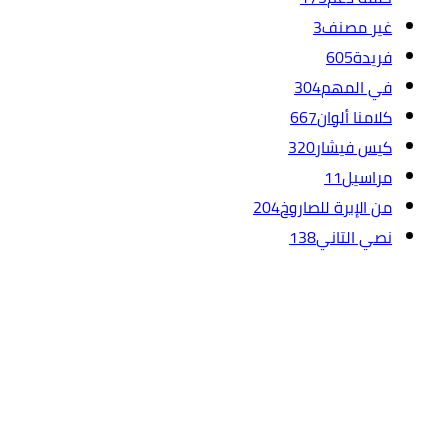
غير مصنف
3
فريدة
605
في المهم
304
كلامنا ألوان
667
كيس فيشار
320
مراسيل
11
من الإبرة للصاروخ
204
نصي التاني
138