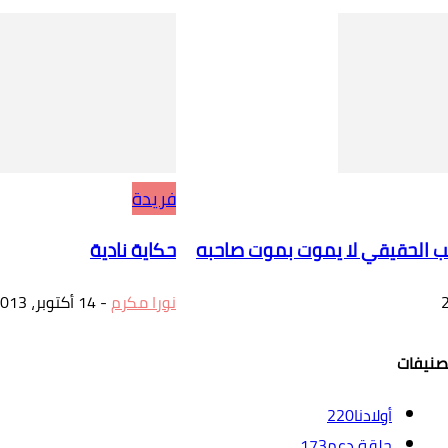
فريدة
ب الحقيقي لا يموت بموت صاحبه
حكاية نادية
نورا مكرم
-
14 أكتوبر، 2013
صنيفات
أولادنا
220
حلقة دعم
173