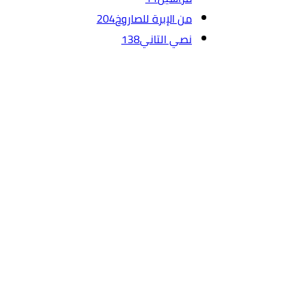
من الإبرة للصاروخ
204
نصي التاني
138