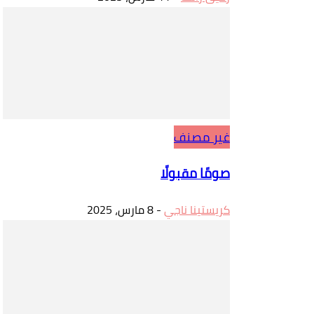
غير مصنف
صومًا مقبولًا
كريستينا ناجي
-
8 مارس، 2025