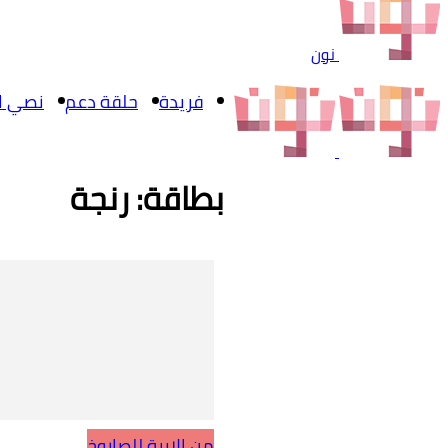
نون
فريدة
حلقة دعم
نصي ال
بطاقة: رنجة
من الإبرة للصاروخ