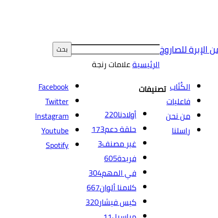
ن الإبرة للصاروخ
الرئيسية
علامات
رنجة
الكُتّاب
Facebook
تصنيفات
فاعليات
Twitter
أولادنا
220
من نحن
Instagram
حلقة دعم
173
راسلنا
Youtube
غير مصنف
3
Spotify
فريدة
605
في المهم
304
كلامنا ألوان
667
كيس فيشار
320
مراسيل
11