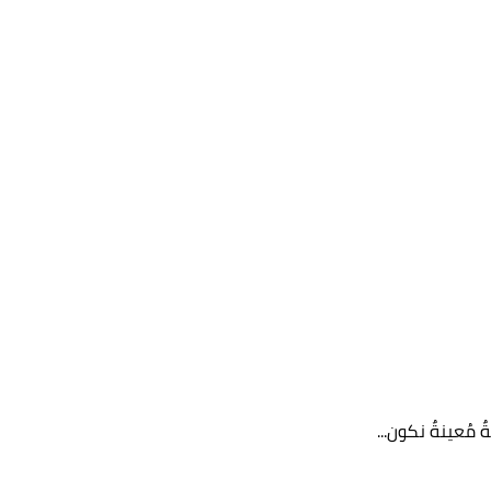
 مُعينةٌ نكون...