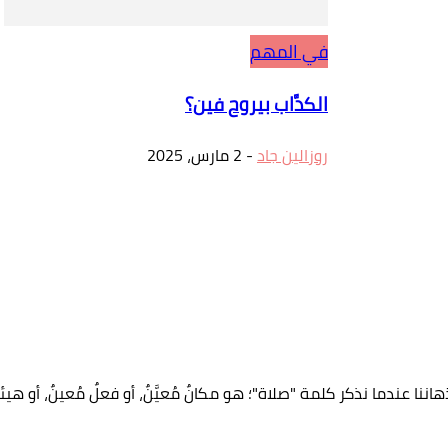
في المهم
الكدَّاب بيروح فين؟
روزالين جاد
-
2 مارس، 2025
هاننا عندما نذكر كلمة "صلاة"؛ هو مكانٌ مُعيَّنٌ، أو فعلٌ مُعينٌ، أو هيئةٌ