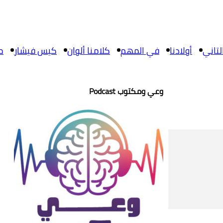
تاني
أولادنا
في المهم
كلامنا ألوان
كيس فيشار
م
وعي ومكتوب Podcast