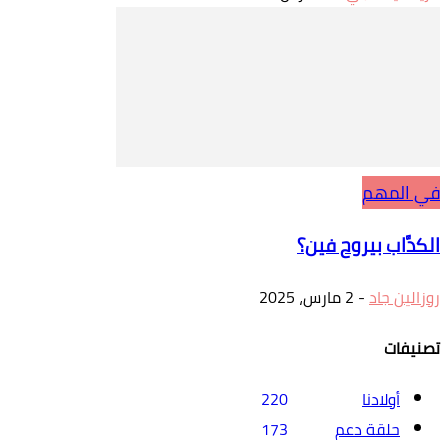
في المهم
الكدَّاب بيروح فين؟
روزالين جاد
-
2 مارس، 2025
تصنيفات
أولادنا
220
حلقة دعم
173