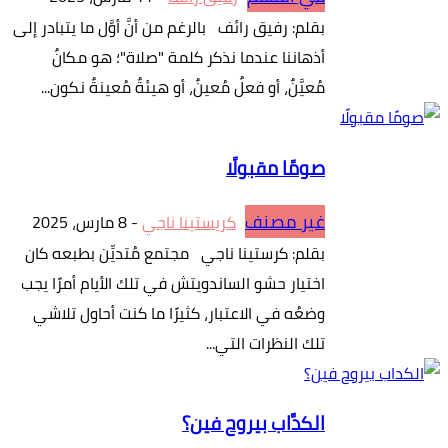
بقلم: رفيق رائف بالرغم من أنَّ أوَّل ما يتبادر إلى
أذهاننا عندما نذكر كلمة "صلاة"؛ هو مكانٌ
مُعيَّنٌ، أو فعلٌ مُعينٌ، أو هيئةٌ مُعينةٌ نكون...
صومًا مقبولًا
غير مصنف
كريستينا ناجي
-
8 مارس، 2025
بقلم: كرستينا ناجي مجتمع مُتديِّن بطبعه كان
اختيار حشو الساندويتش في تلك الأيام أمرًا يجب
وضعُه في الاعتبار، كثيرًا ما كنت أحاول تلاشي
تلك النظرات التي...
الكدَّاب بيروح فين؟