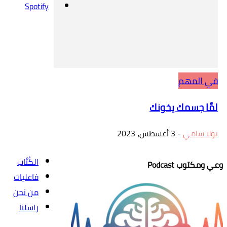
Spotify
في المهم
لمَّا جسمك يخونك
بولا سامي
-
3 أغسطس، 2023
الكُتّاب
وعي ومكتوب Podcast
فاعليات
من نحن
راسلنا