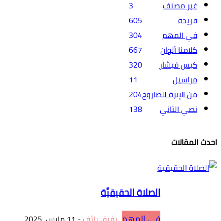
غير مصنف
3
فريدة
605
في المهم
304
كلامنا ألوان
667
كيس فيشار
320
مراسيل
11
من الإبرة للصاروخ
204
نصي التاني
138
احدث المقالات
الصلاة الحقيقيَّة
في المهم
رفيق رائف
-
11 مارس، 2025