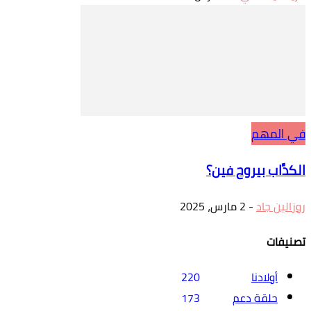
في المهم
الكدَّاب بيروح فين؟
روزالين جاد
-
2 مارس، 2025
تصنيفات
أولادنا
220
حلقة دعم
173