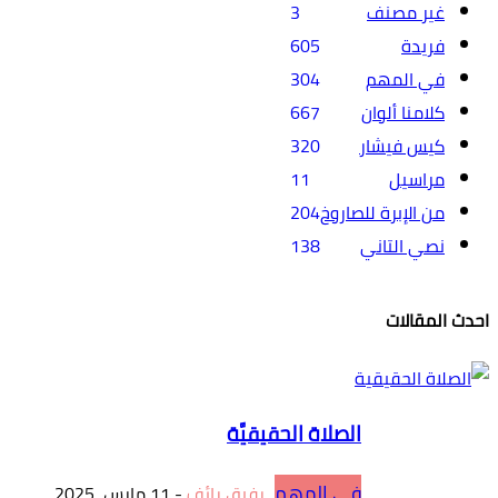
غير مصنف
3
فريدة
605
في المهم
304
كلامنا ألوان
667
كيس فيشار
320
مراسيل
11
من الإبرة للصاروخ
204
نصي التاني
138
احدث المقالات
الصلاة الحقيقيَّة
في المهم
رفيق رائف
-
11 مارس، 2025