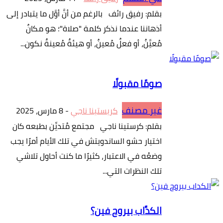
بقلم: رفيق رائف بالرغم من أنَّ أوَّل ما يتبادر إلى
أذهاننا عندما نذكر كلمة "صلاة"؛ هو مكانٌ
مُعيَّنٌ، أو فعلٌ مُعينٌ، أو هيئةٌ مُعينةٌ نكون...
صومًا مقبولًا
غير مصنف
كريستينا ناجي
-
8 مارس، 2025
بقلم: كرستينا ناجي مجتمع مُتديِّن بطبعه كان
اختيار حشو الساندويتش في تلك الأيام أمرًا يجب
وضعُه في الاعتبار، كثيرًا ما كنت أحاول تلاشي
تلك النظرات التي...
الكدَّاب بيروح فين؟