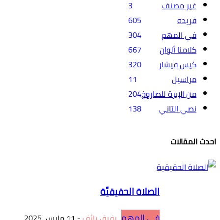
غير مصنف
3
فريدة
605
في المهم
304
كلامنا ألوان
667
كيس فيشار
320
مراسيل
11
من الإبرة للصاروخ
204
نصي التاني
138
احدث المقالات
الصلاة الحقيقيَّة
في المهم
رفيق رائف
-
11 مارس، 2025