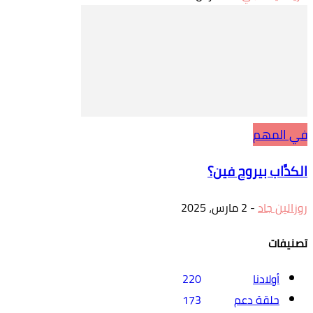
في المهم
الكدَّاب بيروح فين؟
روزالين جاد
-
2 مارس، 2025
تصنيفات
أولادنا
220
حلقة دعم
173