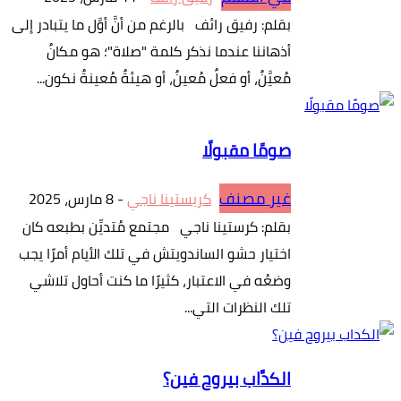
بقلم: رفيق رائف بالرغم من أنَّ أوَّل ما يتبادر إلى
أذهاننا عندما نذكر كلمة "صلاة"؛ هو مكانٌ
مُعيَّنٌ، أو فعلٌ مُعينٌ، أو هيئةٌ مُعينةٌ نكون...
صومًا مقبولًا
غير مصنف
كريستينا ناجي
-
8 مارس، 2025
بقلم: كرستينا ناجي مجتمع مُتديِّن بطبعه كان
اختيار حشو الساندويتش في تلك الأيام أمرًا يجب
وضعُه في الاعتبار، كثيرًا ما كنت أحاول تلاشي
تلك النظرات التي...
الكدَّاب بيروح فين؟