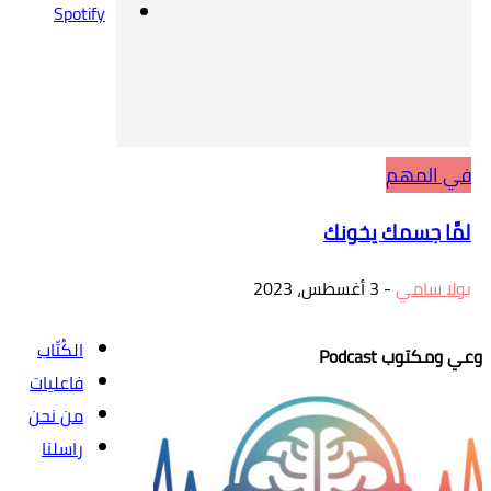
Spotify
في المهم
لمَّا جسمك يخونك
بولا سامي
-
3 أغسطس، 2023
الكُتّاب
وعي ومكتوب Podcast
فاعليات
من نحن
راسلنا