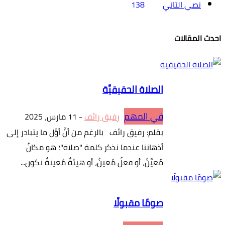
نصي التاني
138
احدث المقالات
الصلاة الحقيقيَّة
في المهم
رفيق رائف
-
11 مارس، 2025
بقلم: رفيق رائف بالرغم من أنَّ أوَّل ما يتبادر إلى
أذهاننا عندما نذكر كلمة "صلاة"؛ هو مكانٌ
مُعيَّنٌ، أو فعلٌ مُعينٌ، أو هيئةٌ مُعينةٌ نكون...
صومًا مقبولًا