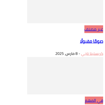
غير مصنف
صومًا مقبولًا
كريستينا ناجي
-
8 مارس، 2025
في المهم