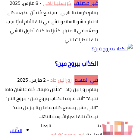
غير مصنف
كريستينا ناجي
-
8 مارس، 2025
بقلم: كرستينا ناجي مجتمع مُتديِّن بطبعه كان
اختيار حشو الساندويتش في تلك الأيام أمرًا يجب
وضعُه في الاعتبار، كثيرًا ما كنت أحاول تلاشي
تلك النظرات التي...
الكدَّاب بيروح فين؟
في المهم
روزالين جاد
-
2 مارس، 2025
بقلم: روزالين جاد "خلَّص طبقك كله علشان ماما
تحبك" "أنت عارف الكداب بيروح فين؟ بيروح النار"
"اللي مش بيسمع كلام ماما ربنا بيزعل منه"
ترددتْ تلك العباراتُ ومثيلاتها...
عنا
تابعنا
الكُتّاب
اتصل بنا:
info@nooun.net