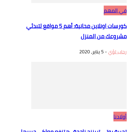
في المهم
كورسات اونلاين مجانية: أهم 5 مواقع لتبدئي
مشروعك من المنزل
رحاب لؤي
-
5 يناير، 2020
أولادنا
تجربة بوتي تريننج ناجحة.. هتنفع معاكي جربيها