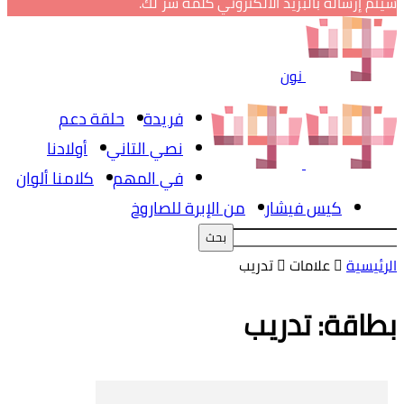
سيتم إرساله بالبريد الالكتروني كلمة سر لك.
نون
فريدة
حلقة دعم
نصي التاني
أولادنا
في المهم
كلامنا ألوان
كيس فيشار
من الإبرة للصاروخ
الرئيسية
علامات
تدريب
بطاقة: تدريب