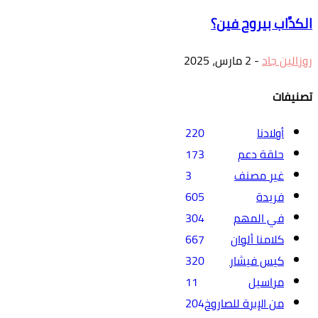
الكدَّاب بيروح فين؟
روزالين جاد
-
2 مارس، 2025
تصنيفات
أولادنا
220
حلقة دعم
173
غير مصنف
3
فريدة
605
في المهم
304
كلامنا ألوان
667
كيس فيشار
320
مراسيل
11
من الإبرة للصاروخ
204