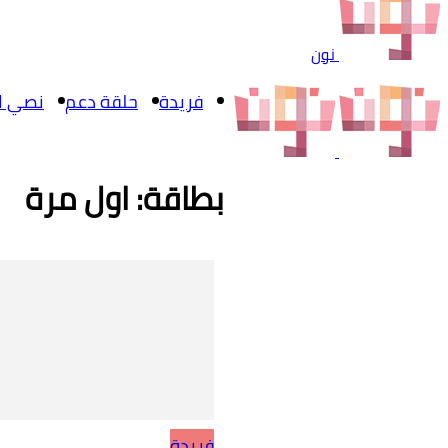
نون
فريدة
حلقة دعم
نصي ال
بطاقة: اول مرة
فريدة