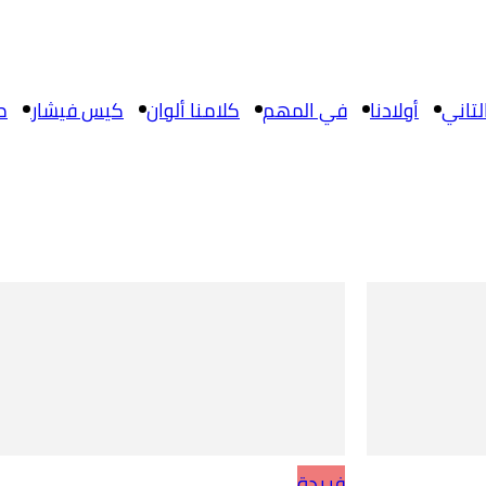
تاني
أولادنا
في المهم
كلامنا ألوان
كيس فيشار
م
فريدة