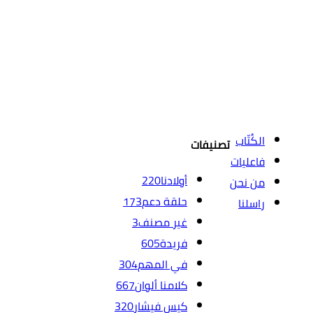
الكُتّاب
تصنيفات
فاعليات
أولادنا
220
من نحن
حلقة دعم
173
راسلنا
غير مصنف
3
فريدة
605
في المهم
304
كلامنا ألوان
667
كيس فيشار
320