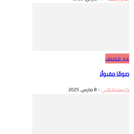
غير مصنف
صومًا مقبولًا
كريستينا ناجي
-
8 مارس، 2025