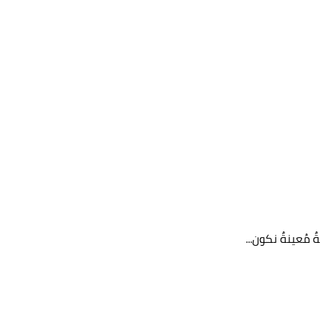
 مُعينةٌ نكون...