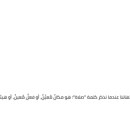
هاننا عندما نذكر كلمة "صلاة"؛ هو مكانٌ مُعيَّنٌ، أو فعلٌ مُعينٌ، أو هيئةٌ