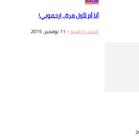
أنا أم لأول مرة.. ارحموني!
باسنت إبراهيم
-
11 نوفمبر، 2015