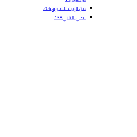
من الإبرة للصاروخ
204
نصي التاني
138