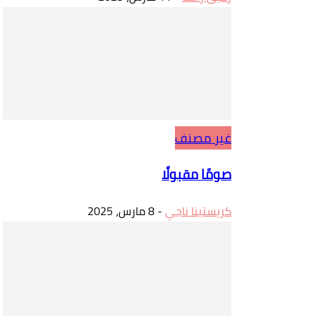
غير مصنف
صومًا مقبولًا
كريستينا ناجي
-
8 مارس، 2025