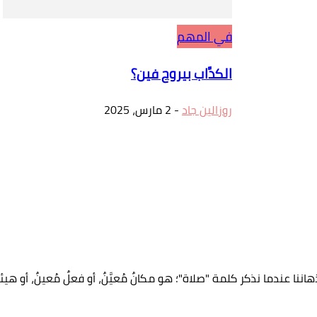
في المهم
الكدَّاب بيروح فين؟
روزالين جاد
-
2 مارس، 2025
هاننا عندما نذكر كلمة "صلاة"؛ هو مكانٌ مُعيَّنٌ، أو فعلٌ مُعينٌ، أو هيئةٌ