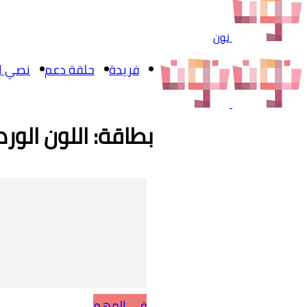
نون
فريدة
حلقة دعم
نصي ال
بطاقة: اللون الور
في المهم