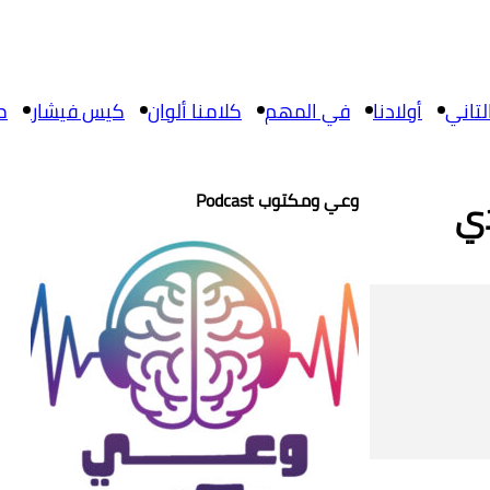
تاني
أولادنا
في المهم
كلامنا ألوان
كيس فيشار
م
وعي ومكتوب Podcast
دي