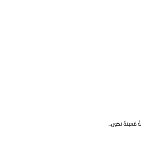
 مُعينةٌ نكون...