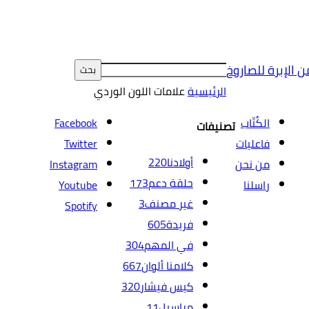
ن الإبرة للصاروخ
الرئيسية
علامات
اللون الوردي
الكُتّاب
Facebook
تصنيفات
فاعليات
Twitter
أولادنا
220
من نحن
Instagram
حلقة دعم
173
راسلنا
Youtube
غير مصنف
3
Spotify
فريدة
605
في المهم
304
كلامنا ألوان
667
كيس فيشار
320
مراسيل
11