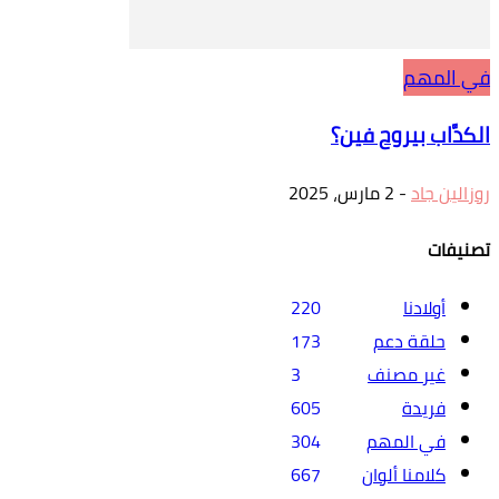
في المهم
الكدَّاب بيروح فين؟
روزالين جاد
-
2 مارس، 2025
تصنيفات
أولادنا
220
حلقة دعم
173
غير مصنف
3
فريدة
605
في المهم
304
كلامنا ألوان
667