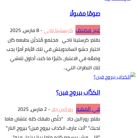
صومًا مقبولًا
غير مصنف
كريستينا ناجي
-
8 مارس، 2025
بقلم: كرستينا ناجي مجتمع مُتديِّن بطبعه كان
اختيار حشو الساندويتش في تلك الأيام أمرًا يجب
وضعُه في الاعتبار، كثيرًا ما كنت أحاول تلاشي
تلك النظرات التي...
الكدَّاب بيروح فين؟
في المهم
روزالين جاد
-
2 مارس، 2025
بقلم: روزالين جاد "خلَّص طبقك كله علشان ماما
تحبك" "أنت عارف الكداب بيروح فين؟ بيروح النار"
"اللي مش بيسمع كلام ماما ربنا بيزعل منه"