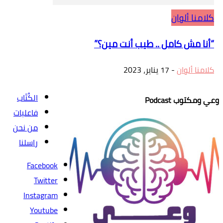
كلامنا ألوان
“أنا مش كامل .. طيب أنت مين؟”
كلامنا ألوان
-
17 يناير، 2023
الكُتّاب
وعي ومكتوب Podcast
فاعليات
من نحن
راسلنا
Facebook
Twitter
Instagram
Youtube