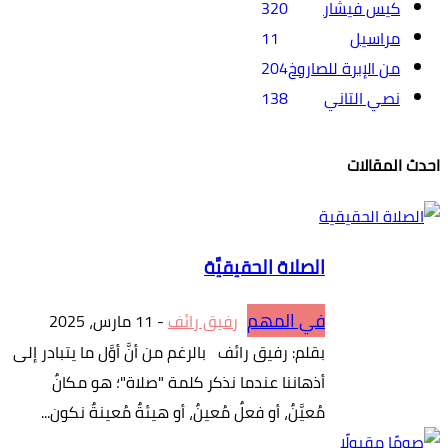
كيس فيشار
320
مراسيل
11
من الإبرة للصاروخ
204
نصي التاني
138
احدث المقالات
الصلاة الحقيقيَّة
في المهم
رفيق رائف
-
11 مارس، 2025
بقلم: رفيق رائف بالرغم من أنَّ أوَّل ما يتبادر إلى
أذهاننا عندما نذكر كلمة "صلاة"؛ هو مكانٌ
مُعيَّنٌ، أو فعلٌ مُعينٌ، أو هيئةٌ مُعينةٌ نكون...