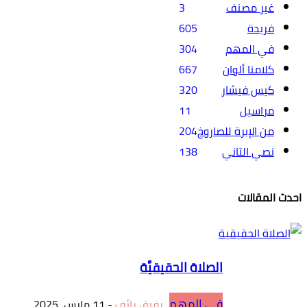
غير مصنف
3
فريدة
605
في المهم
304
كلامنا ألوان
667
كيس فيشار
320
مراسيل
11
من الإبرة للصاروخ
204
نصي التاني
138
احدث المقالات
الصلاة الحقيقيَّة
في المهم
رفيق رائف
-
11 مارس، 2025