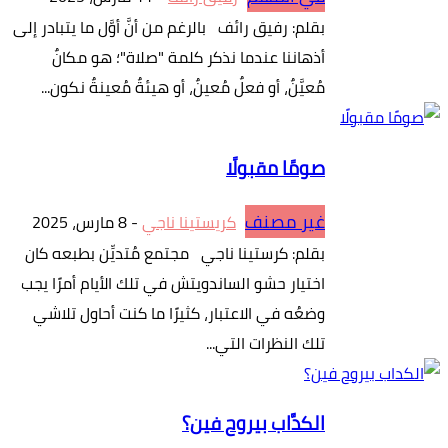
بقلم: رفيق رائف بالرغم من أنَّ أوَّل ما يتبادر إلى
أذهاننا عندما نذكر كلمة "صلاة"؛ هو مكانٌ
مُعيَّنٌ، أو فعلٌ مُعينٌ، أو هيئةٌ مُعينةٌ نكون...
صومًا مقبولًا
غير مصنف
كريستينا ناجي
-
8 مارس، 2025
بقلم: كرستينا ناجي مجتمع مُتديِّن بطبعه كان
اختيار حشو الساندويتش في تلك الأيام أمرًا يجب
وضعُه في الاعتبار، كثيرًا ما كنت أحاول تلاشي
تلك النظرات التي...
الكدَّاب بيروح فين؟