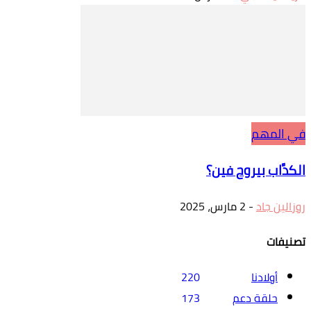
في المهم
الكدَّاب بيروح فين؟
روزالين جاد
-
2 مارس، 2025
تصنيفات
أولادنا
220
حلقة دعم
173