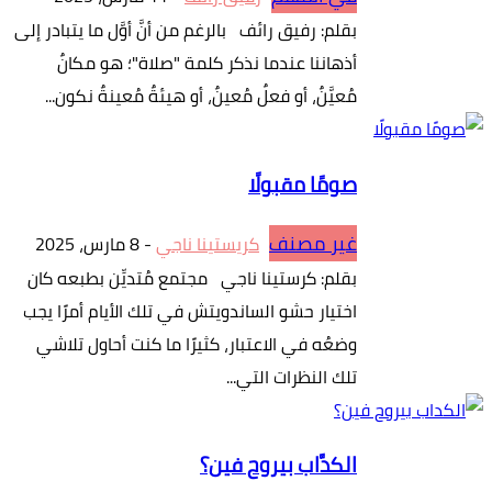
بقلم: رفيق رائف بالرغم من أنَّ أوَّل ما يتبادر إلى
أذهاننا عندما نذكر كلمة "صلاة"؛ هو مكانٌ
مُعيَّنٌ، أو فعلٌ مُعينٌ، أو هيئةٌ مُعينةٌ نكون...
صومًا مقبولًا
غير مصنف
كريستينا ناجي
-
8 مارس، 2025
بقلم: كرستينا ناجي مجتمع مُتديِّن بطبعه كان
اختيار حشو الساندويتش في تلك الأيام أمرًا يجب
وضعُه في الاعتبار، كثيرًا ما كنت أحاول تلاشي
تلك النظرات التي...
الكدَّاب بيروح فين؟