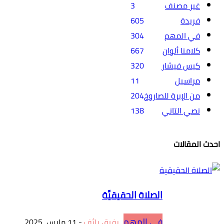
غير مصنف
3
فريدة
605
في المهم
304
كلامنا ألوان
667
كيس فيشار
320
مراسيل
11
من الإبرة للصاروخ
204
نصي التاني
138
احدث المقالات
الصلاة الحقيقيَّة
في المهم
رفيق رائف
-
11 مارس، 2025