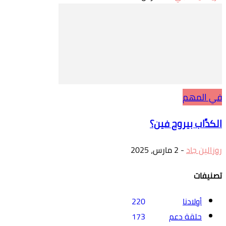
في المهم
الكدَّاب بيروح فين؟
روزالين جاد
-
2 مارس، 2025
تصنيفات
أولادنا
220
حلقة دعم
173