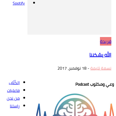
Spotify
فريدة
الله يسُكننا
نسمة تليمة
-
18 نوفمبر، 2017
الكُتّاب
وعي ومكتوب Podcast
فاعليات
من نحن
راسلنا