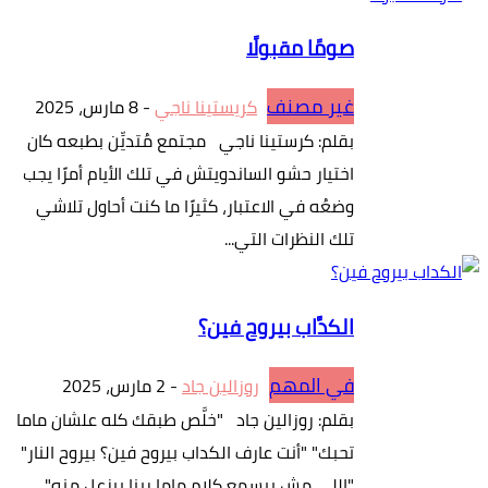
صومًا مقبولًا
غير مصنف
كريستينا ناجي
-
8 مارس، 2025
بقلم: كرستينا ناجي مجتمع مُتديِّن بطبعه كان
اختيار حشو الساندويتش في تلك الأيام أمرًا يجب
وضعُه في الاعتبار، كثيرًا ما كنت أحاول تلاشي
تلك النظرات التي...
الكدَّاب بيروح فين؟
في المهم
روزالين جاد
-
2 مارس، 2025
بقلم: روزالين جاد "خلَّص طبقك كله علشان ماما
تحبك" "أنت عارف الكداب بيروح فين؟ بيروح النار"
"اللي مش بيسمع كلام ماما ربنا بيزعل منه"