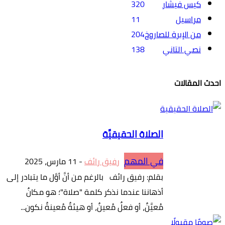
كيس فيشار
320
مراسيل
11
من الإبرة للصاروخ
204
نصي التاني
138
احدث المقالات
الصلاة الحقيقيَّة
في المهم
رفيق رائف
-
11 مارس، 2025
بقلم: رفيق رائف بالرغم من أنَّ أوَّل ما يتبادر إلى
أذهاننا عندما نذكر كلمة "صلاة"؛ هو مكانٌ
مُعيَّنٌ، أو فعلٌ مُعينٌ، أو هيئةٌ مُعينةٌ نكون...