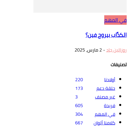
في المهم
الكدَّاب بيروح فين؟
روزالين جاد
-
2 مارس، 2025
تصنيفات
أولادنا
220
حلقة دعم
173
غير مصنف
3
فريدة
605
في المهم
304
كلامنا ألوان
667