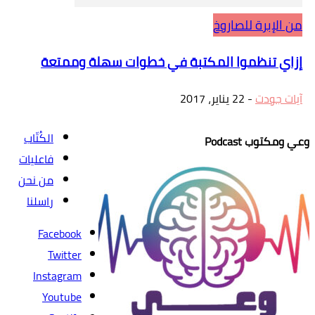
من الإبرة للصاروخ
إزاي تنظموا المكتبة في خطوات سهلة وممتعة
آيات جودت
-
22 يناير، 2017
الكُتّاب
وعي ومكتوب Podcast
فاعليات
من نحن
راسلنا
Facebook
Twitter
Instagram
Youtube