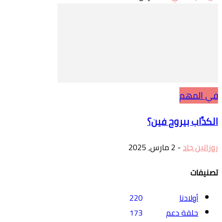
في المهم
الكدَّاب بيروح فين؟
روزالين جاد
-
2 مارس، 2025
تصنيفات
أولادنا
220
حلقة دعم
173