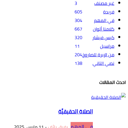
غير مصنف
3
فريدة
605
في المهم
304
كلامنا ألوان
667
كيس فيشار
320
مراسيل
11
من الإبرة للصاروخ
204
نصي التاني
138
احدث المقالات
الصلاة الحقيقيَّة
في المهم
رفيق رائف
-
11 مارس، 2025