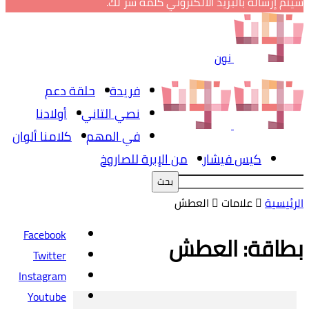
سيتم إرساله بالبريد الالكتروني كلمة سر لك.
نون
فريدة
حلقة دعم
نصي التاني
أولادنا
في المهم
كلامنا ألوان
كيس فيشار
من الإبرة للصاروخ
الرئيسية
علامات
العطش
Facebook
بطاقة: العطش
Twitter
Instagram
Youtube