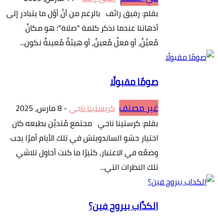
بقلم: رفيق رائف بالرغم من أنَّ أوَّل ما يتبادر إلى
أذهاننا عندما نذكر كلمة "صلاة"؛ هو مكانٌ
مُعيَّنٌ، أو فعلٌ مُعينٌ، أو هيئةٌ مُعينةٌ نكون...
صومًا مقبولًا
غير مصنف
كريستينا ناجي
-
8 مارس، 2025
بقلم: كرستينا ناجي مجتمع مُتديِّن بطبعه كان
اختيار حشو الساندويتش في تلك الأيام أمرًا يجب
وضعُه في الاعتبار، كثيرًا ما كنت أحاول تلاشي
تلك النظرات التي...
الكدَّاب بيروح فين؟